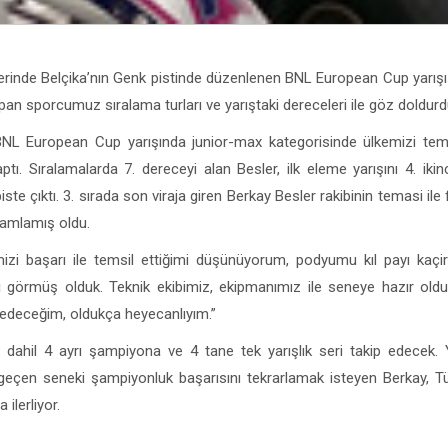
lerinde Belçika’nın Genk pistinde düzenlenen BNL European Cup yarışı
pan sporcumuz sıralama turları ve yarıştaki dereceleri ile göz doldurd
NL European Cup yarışında junior-max kategorisinde ülkemizi tem
tı. Sıralamalarda 7. dereceyi alan Besler, ilk eleme yarışını 4. iki
piste çıktı. 3. sırada son viraja giren Berkay Besler rakibinin temasi ile 
mamlamış oldu.
izi başarı ile temsil ettiğimi düşünüyorum, podyumu kıl payı kaçi
arı görmüş olduk. Teknik ekibimiz, ekipmanımız ile seneye hazır ol
m edeceğim, oldukça heyecanlıyım.”
ahil 4 ayrı şampiyona ve 4 tane tek yarışlık seri takip edecek. Y
 geçen seneki şampiyonluk başarısını tekrarlamak isteyen Berkay, Tü
 ilerliyor.