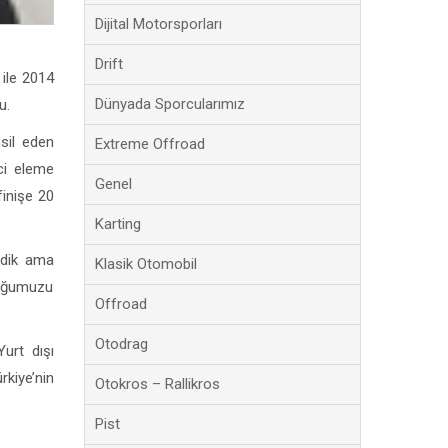
Dijital Motorsporları
Drift
 ile 2014
Dünyada Sporcularımız
u.
sil eden
Extreme Offroad
nci eleme
Genel
finişe 20
Karting
rdik ama
Klasik Otomobil
duğumuzu
Offroad
Otodrag
urt dışı
rkiye’nin
Otokros – Rallikros
Pist