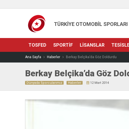
TÜRKİYE OTOMOBİL SPORLARI
TOSFED
SPORTIF
LISANSLAR
TESISL
Ana Sayfa
Haberler
Berkay Belçika’da Göz Doldurdu
Berkay Belçika’da Göz Dol
Dünyada Sporcularımız
Haberler
12 Mart 2014