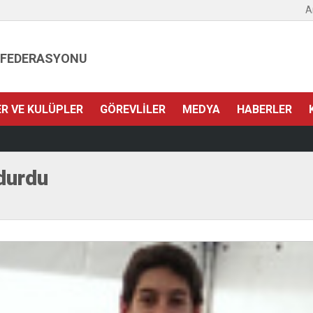
A
 FEDERASYONU
ER VE KULÜPLER
GÖREVLILER
MEDYA
HABERLER
durdu