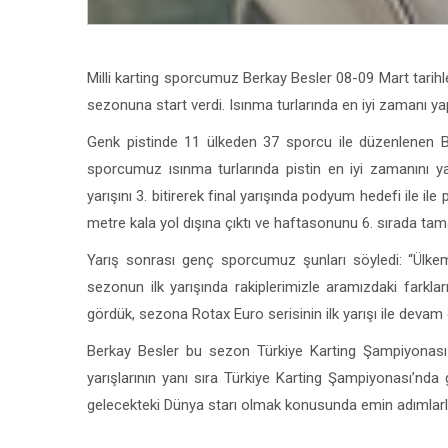
Milli karting sporcumuz Berkay Besler 08-09 Mart tarih
sezonuna start verdi. Isınma turlarında en iyi zamanı ya
Genk pistinde 11 ülkeden 37 sporcu ile düzenlenen B
sporcumuz ısınma turlarında pistin en iyi zamanını yap
yarışını 3. bitirerek final yarışında podyum hedefi ile ile 
metre kala yol dışına çıktı ve haftasonunu 6. sırada ta
Yarış sonrası genç sporcumuz şunları söyledi: “Ülkem
sezonun ilk yarışında rakiplerimizle aramızdaki farkl
gördük, sezona Rotax Euro serisinin ilk yarışı ile deva
Berkay Besler bu sezon Türkiye Karting Şampiyonası d
yarışlarının yanı sıra Türkiye Karting Şampiyonası’nda
gelecekteki Dünya starı olmak konusunda emin adımlarla