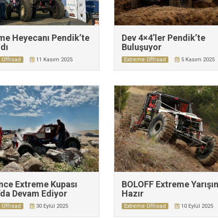
me Heyecanı Pendik’te
Dev 4×4’ler Pendik’te
dı
Buluşuyor
 Offroad
11 Kasım 2025
Extreme Offroad
5 Kasım 2025
İnce Extreme Kupası
BOLOFF Extreme Yarışı
’da Devam Ediyor
Hazır
 Offroad
30 Eylül 2025
Extreme Offroad
10 Eylül 2025