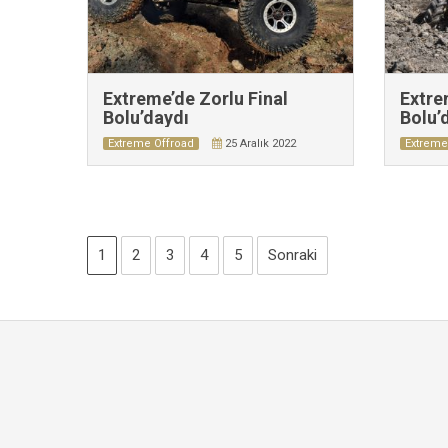
Extreme’de Zorlu Final
Extre
Bolu’daydı
Bolu’
Extreme Offroad
25 Aralık 2022
Extreme
1
2
3
4
5
Sonraki