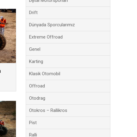
Dijital Motorsporları
Drift
Dünyada Sporcularımız
Extreme Offroad
Genel
Karting
a
Klasik Otomobil
Offroad
Otodrag
Otokros – Rallikros
Pist
Ralli