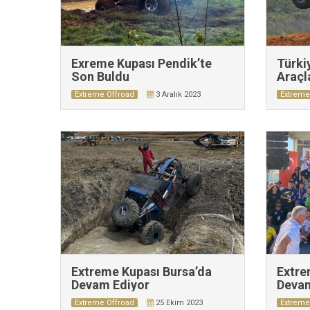
Exreme Kupası Pendik’te
Türki
Son Buldu
Araçl
Extreme Offroad
3 Aralık 2023
Extreme
Extreme Kupası Bursa’da
Extre
Devam Ediyor
Devam
Extreme Offroad
25 Ekim 2023
Extreme