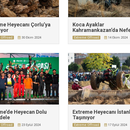
me Heyecanı Çorlu’ya
Koca Ayaklar
ıyor
Kahramankazan’da Nef
Kesti
 Offroad
30 Ekim 2024
Extreme Offroad
14 Ekim 2024
me’de Heyecan Dolu
Extreme Heyecanı İstan
dele
Taşınıyor
 Offroad
23 Eylül 2024
Extreme Offroad
17 Eylül 2024