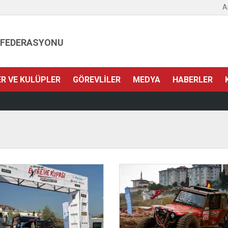
A
 FEDERASYONU
ER VE KULÜPLER
GÖREVLILER
MEDYA
HABERLER