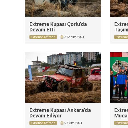
Extreme Kupası Çorlu’da
Extre
Devam Etti
Taşın
Extreme Offroad
3 Kasım 2024
Extreme
Extreme Kupası Ankara’da
Extre
Devam Ediyor
Müca
Extreme Offroad
9 Ekim 2024
Extreme