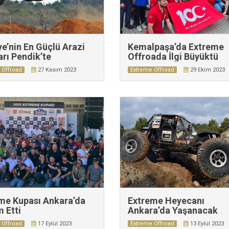
ye’nin En Güçlü Arazi
Kemalpaşa’da Extreme
arı Pendik’te
Offroada İlgi Büyüktü
 Offroad
27 Kasım 2023
Extreme Offroad
29 Ekim 2023
me Kupası Ankara’da
Extreme Heyecanı
 Etti
Ankara’da Yaşanacak
 Offroad
17 Eylül 2023
Extreme Offroad
13 Eylül 2023