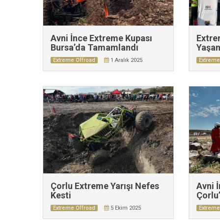
Avni İnce Extreme Kupası
Extre
Bursa’da Tamamlandı
Yaşan
Extreme Offroad
1 Aralık 2025
Extreme
Çorlu Extreme Yarışı Nefes
Avni 
Kesti
Çorlu
Extreme Offroad
5 Ekim 2025
Extreme