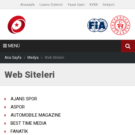
Anasayfa
Lisans Sistemi
Yasal Uyarı
KVKK
İletişim
MENÜ
Ana Sayfa
Medya
Web Siteleri
Web Siteleri
AJANS SPOR
ASPOR
AUTOMOBILE MAGAZINE
BEST TIME MEDIA
FANATİK