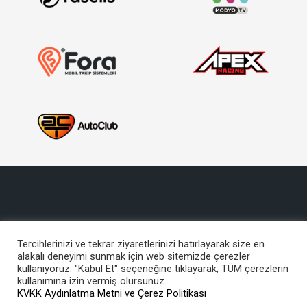
Tercihlerinizi ve tekrar ziyaretlerinizi hatırlayarak size en
alakalı deneyimi sunmak için web sitemizde çerezler
Copyright © 2017, Türkiye Otomobil Sporları Federasyonu
kullanıyoruz. "Kabul Et" seçeneğine tıklayarak, TÜM çerezlerin
Bu site içeriğinin her türlü hakkı TOSFED’e aittir. İzinsiz kullanılamaz.
kullanımına izin vermiş olursunuz.
KVKK Aydınlatma Metni ve Çerez Politikası