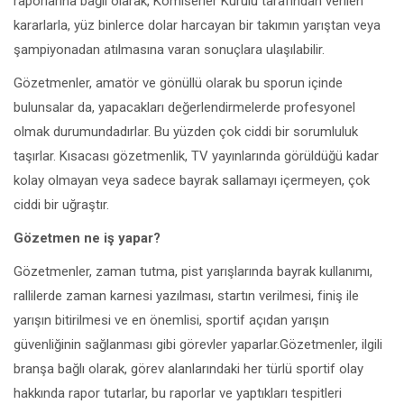
raporlarına bağlı olarak, Komiserler Kurulu tarafından verilen
kararlarla, yüz binlerce dolar harcayan bir takımın yarıştan veya
şampiyonadan atılmasına varan sonuçlara ulaşılabilir.
Gözetmenler, amatör ve gönüllü olarak bu sporun içinde
bulunsalar da, yapacakları değerlendirmelerde profesyonel
olmak durumundadırlar. Bu yüzden çok ciddi bir sorumluluk
taşırlar. Kısacası gözetmenlik, TV yayınlarında görüldüğü kadar
kolay olmayan veya sadece bayrak sallamayı içermeyen, çok
ciddi bir uğraştır.
Gözetmen ne iş yapar?
Gözetmenler, zaman tutma, pist yarışlarında bayrak kullanımı,
rallilerde zaman karnesi yazılması, startın verilmesi, finiş ile
yarışın bitirilmesi ve en önemlisi, sportif açıdan yarışın
güvenliğinin sağlanması gibi görevler yaparlar.Gözetmenler, ilgili
branşa bağlı olarak, görev alanlarındaki her türlü sportif olay
hakkında rapor tutarlar, bu raporlar ve yaptıkları tespitleri