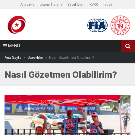
Anasayfa
Lisans Sistemi
Yasal Uyarı
KVKK
İletişim
MENÜ
Ana Sayfa
Görevliler
Nasıl Gözetmen Olabilirim?
Nasıl Gözetmen Olabilirim?