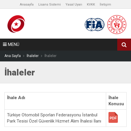
Anasayfa
Lisans Sistemi
Yasal Uyarı
KVKK
İletişim
MENÜ
Ana Sayfa
İhaleler
İhaleler
İhaleler
İhale Adı
İhale
Konusu
Türkiye Otomobil Sporları Federasyonu İstanbul
Park Tesisi Özel Güvenlik Hizmet Alım İhalesi İlanı