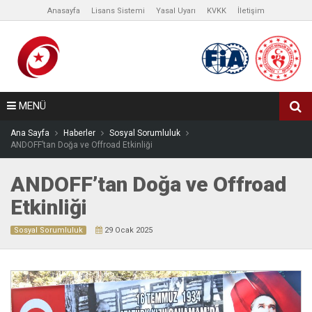
Anasayfa
Lisans Sistemi
Yasal Uyarı
KVKK
İletişim
MENÜ
Ana Sayfa
Haberler
Sosyal Sorumluluk
ANDOFF’tan Doğa ve Offroad Etkinliği
ANDOFF’tan Doğa ve Offroad
Etkinliği
Sosyal Sorumluluk
29 Ocak 2025