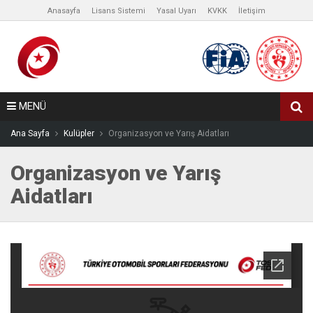
Anasayfa
Lisans Sistemi
Yasal Uyarı
KVKK
İletişim
MENÜ
Ana Sayfa
Kulüpler
Organizasyon ve Yarış Aidatları
Organizasyon ve Yarış
Aidatları