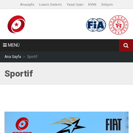
Anasayfa
Lisans Sistemi
Yasal Uyarı
KVKK
İletişim
MENÜ
Ana Sayfa
Sportif
Sportif