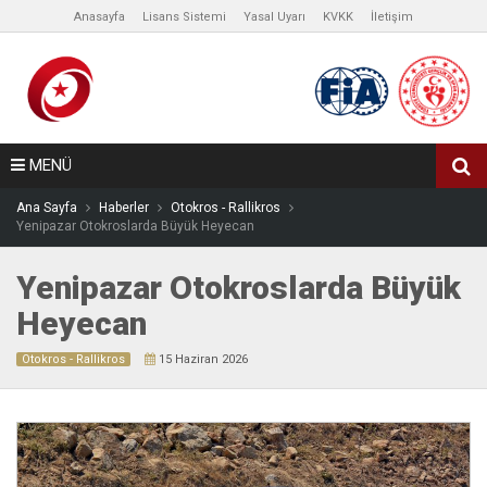
Anasayfa
Lisans Sistemi
Yasal Uyarı
KVKK
İletişim
MENÜ
Ana Sayfa
Haberler
Otokros - Rallikros
Yenipazar Otokroslarda Büyük Heyecan
Yenipazar Otokroslarda Büyük
Heyecan
Otokros - Rallikros
15 Haziran 2026