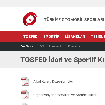
TÜRKİYE OTOMOBİL SPORLARI
TOSFED
SPORTIF
LISANSLAR
TESISL
Ana Sayfa
TOSFED İdari ve Sportif Kılavuzlar
TOSFED İdari ve Sportif Kı
Alkol Karşıtı Düzenlemeler
Organizasyon Görevlileri ve Sorumlulukları