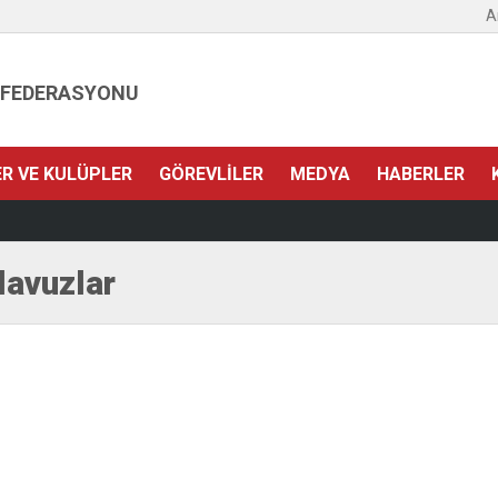
A
 FEDERASYONU
ER VE KULÜPLER
GÖREVLILER
MEDYA
HABERLER
lavuzlar