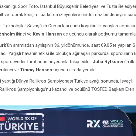
 Bakanlığı, Spor Toto, İstanbul Büyükşehir Belediyesi ve Tuzla Belediye
falt ve toprak karışımı parkurda izleyenlere unutulmaz bir deneyim sun
tiren ‘Teknolojiler Savaşı’nın Cumartesi günü koşulan ilk yarışları sonuc
rönholm
ikinci ve
Kevin Hansen
de üçüncü olarak podyumu tamamladı
ürk
‘ün aramızdan ayrılışının 86. yıldönümünde, saat 09.05’te yapılan S
ı. Yağışlı havanın etkisi ile oldukça ağırlaşan parkurda, sporcuların 
n sporseverler tarafından heyecanla takip edildi.
Juha Rytkönen
‘in il
n
ikinci ve
Timmy Hansen
üçüncü sırada yer aldı.
iği yaptığı Dünya Rallikros Şampiyonası Türkiye ayağı sonunda, İsveçli
ya Rallikros Şampiyonluğu’nu kazandı ve ödülünü TOSFED Başkanı Eren