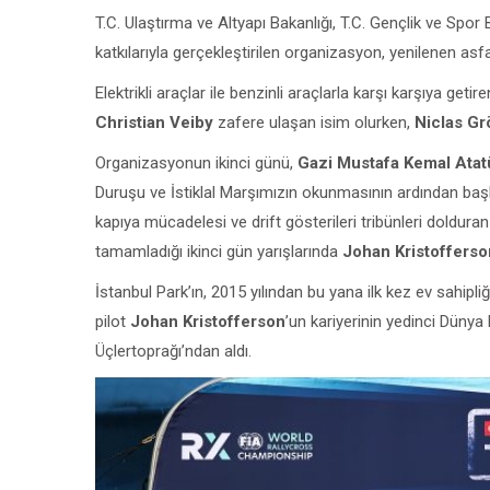
T.C. Ulaştırma ve Altyapı Bakanlığı, T.C. Gençlik ve Spor
katkılarıyla gerçekleştirilen organizasyon, yenilenen as
Elektrikli araçlar ile benzinli araçlarla karşı karşıya ge
Christian Veiby
zafere ulaşan isim olurken,
Niclas G
Organizasyonun ikinci günü,
Gazi Mustafa Kemal Atat
Duruşu ve İstiklal Marşımızın okunmasının ardından başlad
kapıya mücadelesi ve drift gösterileri tribünleri doldura
tamamladığı ikinci gün yarışlarında
Johan Kristofferso
İstanbul Park’ın, 2015 yılından bu yana ilk kez ev sahipl
pilot
Johan Kristofferson
’un kariyerinin yedinci Dün
Üçlertoprağı’ndan aldı.