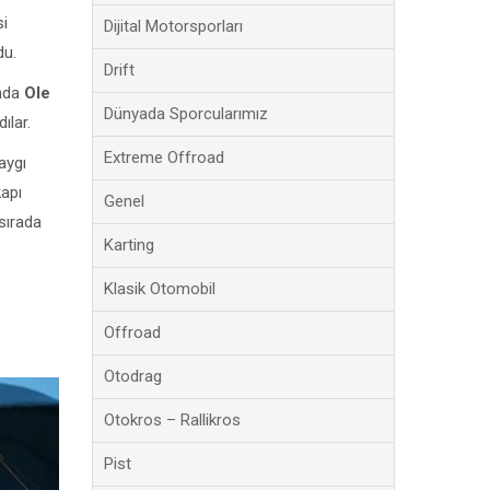
si
Dijital Motorsporları
du.
Drift
unda
Ole
Dünyada Sporcularımız
lar.
Extreme Offroad
aygı
kapı
Genel
k sırada
Karting
Klasik Otomobil
Offroad
Otodrag
Otokros – Rallikros
Pist