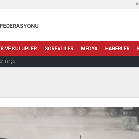
A
 FEDERASYONU
ER VE KULÜPLER
GÖREVLILER
MEDYA
HABERLER
on Tango