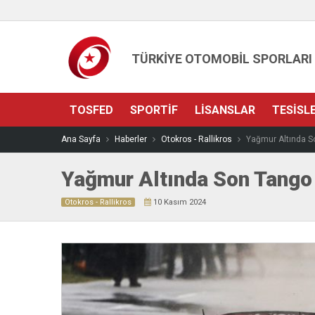
TÜRKİYE OTOMOBİL SPORLARI
TOSFED
SPORTIF
LISANSLAR
TESISL
Ana Sayfa
Haberler
Otokros - Rallikros
Yağmur Altında S
Yağmur Altında Son Tango
Otokros - Rallikros
10 Kasım 2024