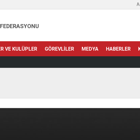
A
 FEDERASYONU
ER VE KULÜPLER
GÖREVLILER
MEDYA
HABERLER