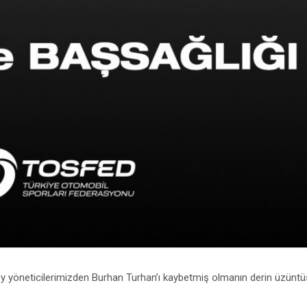
ey yöneticilerimizden Burhan Turhan’ı kaybetmiş olmanın derin üzünt