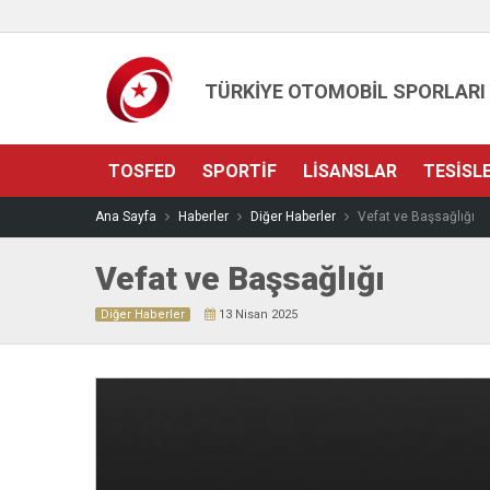
TÜRKİYE OTOMOBİL SPORLARI
TOSFED
SPORTIF
LISANSLAR
TESISL
Ana Sayfa
Haberler
Diğer Haberler
Vefat ve Başsağlığı
Vefat ve Başsağlığı
Diğer Haberler
13 Nisan 2025