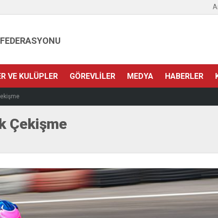
A
 FEDERASYONU
ER VE KULÜPLER
GÖREVLILER
MEDYA
HABERLER
Çekişme
ük Çekişme