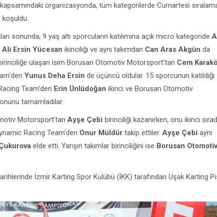
kapsamındaki organizasyonda, tüm kategorilerde Cumartesi sıralama
ı koşuldu.
ları sonunda; 9 yaş altı sporcuların katılımına açık micro kategoride
A
n
Ali Ersin Yücesan
ikinciliği ve aynı takımdan
Can
Aras Akgün
da
birinciliğe ulaşan isim Borusan Otomotiv Motorsport’tan
Cem Karak
Team’den
Yunus Deha Ersin
de üçüncü oldular. 15 sporcunun katıldığı
c Racing Team’den
Erin Ünlüdoğan
ikinci ve Borusan Otomotiv
onunu tamamladılar.
omotiv Motorsport’tan
Ayşe Çebi
birinciliği kazanırken, onu ikinci sır
Dynamic Racing Team’den
Onur Müldür
takip ettiler.
Ayşe Çebi
aynı
Çukurova
elde etti. Yarışın takımlar birinciliğini ise
Borusan Otomoti
ihlerinde İzmir Karting Spor Kulübü (İKK) tarafından Uşak Karting Pi