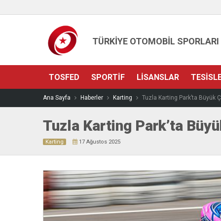
TÜRKİYE OTOMOBİL SPORLARI
TOSFED
SPORTIF
LISANSLAR
TESISL
Ana Sayfa
Haberler
Karting
Tuzla Karting Park’ta Büyük 
Tuzla Karting Park’ta Büy
Karting
17 Ağustos 2025