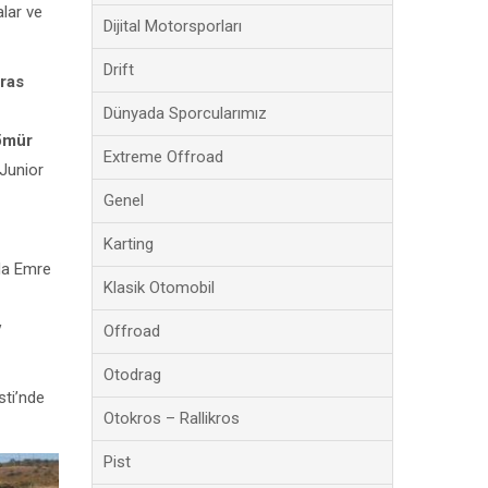
lar ve
Dijital Motorsporları
Drift
ras
Dünyada Sporcularımız
ömür
Extreme Offroad
 Junior
Genel
Karting
ada Emre
Klasik Otomobil
v
Offroad
Otodrag
sti’nde
Otokros – Rallikros
Pist