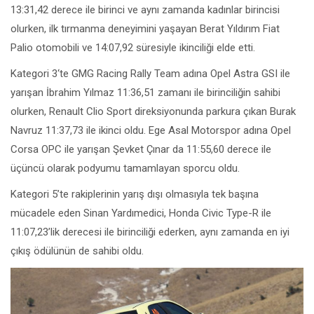
13:31,42 derece ile birinci ve aynı zamanda kadınlar birincisi
olurken, ilk tırmanma deneyimini yaşayan Berat Yıldırım Fiat
Palio otomobili ve 14:07,92 süresiyle ikinciliği elde etti.
Kategori 3‘te GMG Racing Rally Team adına Opel Astra GSI ile
yarışan İbrahim Yılmaz 11:36,51 zamanı ile birinciliğin sahibi
olurken, Renault Clio Sport direksiyonunda parkura çıkan Burak
Navruz 11:37,73 ile ikinci oldu. Ege Asal Motorspor adına Opel
Corsa OPC ile yarışan Şevket Çınar da 11:55,60 derece ile
üçüncü olarak podyumu tamamlayan sporcu oldu.
Kategori 5’te rakiplerinin yarış dışı olmasıyla tek başına
mücadele eden Sinan Yardımedici, Honda Civic Type-R ile
11:07,23’lik derecesi ile birinciliği ederken, aynı zamanda en iyi
çıkış ödülünün de sahibi oldu.