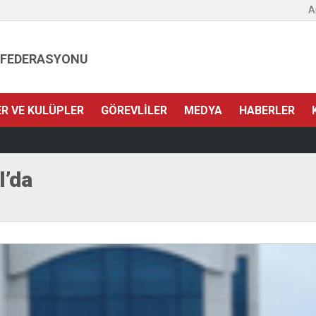
A
 FEDERASYONU
ER VE KULÜPLER
GÖREVLILER
MEDYA
HABERLER
l’da