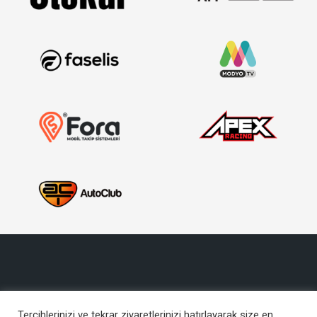
Tercihlerinizi ve tekrar ziyaretlerinizi hatırlayarak size en