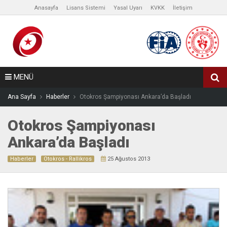
Anasayfa
Lisans Sistemi
Yasal Uyarı
KVKK
İletişim
MENÜ
Ana Sayfa
Haberler
Otokros Şampiyonası Ankara’da Başladı
Otokros Şampiyonası
Ankara’da Başladı
Haberler
Otokros - Rallikros
25 Ağustos 2013