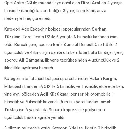
Opel Astra GSI ile mücadeleye dahil olan
Birol Aral
da 4 yarışın
birisinde ikinciliği kazandı, diğer 3 yarışta mekanik arıza
nedeniyle finiş göremedi.
Kategori 4′de Eskişehir bölgesi sporcularından
Serhan
Türkkan
, Ford Fiesta R2 ile 6 yarışta 6 birincilik kazanan isim
oldu. Bursalı genç sporcu
Emir Zümrüt
Renault Clio RS ile 2
üçüncülük ve 4 ikinciliğin sahibi olurken, İstanbullu bir diğer genç
sporcu
Ali Gamgam
, ilk yarış tecrübesinden 4 üçüncülük ve 2
ikincilikle ayrılmayı başardı.
Kategori 5’te İstanbul bölgesi sporcularından
Hakan Kargın
,
Mitsubishi Lancer EVOIX ile 5 birincilik ve 1 ikincilik elde ederken,
yine aynı bölgeden
Adil Küçüksarı
benzer bir otomobille 1
birincilik ve 5 ikincilik kazandı. Bursalı sporculardan
İsmet
Toktaş
ise 6 yarışta da Subaru Impreza ile podyumun
üçüncülük basamağında yer aldı.
3 pilotun mücadele ettiği Kategori 6’da ise, ilk gün 3 birincilik,