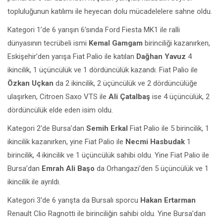
topluluğunun katılımı ile heyecan dolu mücadelelere sahne oldu.
Kategori 1’de 6 yarışın 6’sında Ford Fiesta MK1 ile ralli
dünyasının tecrübeli ismi
Kemal Gamgam
birinciliği kazanırken,
Eskişehir’den yarışa Fiat Palio ile katılan
Dağhan Yavuz
4
ikincilik, 1 üçüncülük ve 1 dördüncülük kazandı. Fiat Palio ile
Özkan Uçkan
da 2 ikincilik, 2 üçüncülük ve 2 dördüncülüğe
ulaşırken, Citroen Saxo VTS ile
Ali Çatalbaş
ise 4 üçüncülük, 2
dördüncülük elde eden isim oldu.
Kategori 2′de Bursa’dan
Semih Erkal
Fiat Palio ile 5 birincilik, 1
ikincilik kazanırken, yine Fiat Palio ile
Necmi Hasbudak
1
birincilik, 4 ikincilik ve 1 üçüncülük sahibi oldu. Yine Fiat Palio ile
Bursa’dan
Emrah Ali Başo
da Orhangazi’den 5 üçüncülük ve 1
ikincilik ile ayrıldı.
Kategori 3′de 6 yarışta da Bursalı sporcu
Hakan Ertarman
Renault Clio Ragnotti ile birinciliğin sahibi oldu. Yine Bursa’dan