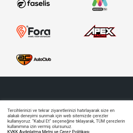
Tercihlerinizi ve tekrar ziyaretlerinizi hatırlayarak size en
alakalı deneyimi sunmak için web sitemizde çerezler
Copyright © 2017, Türkiye Otomobil Sporları Federasyonu
kullanıyoruz. "Kabul Et" seçeneğine tıklayarak, TÜM çerezlerin
Bu site içeriğinin her türlü hakkı TOSFED’e aittir. İzinsiz kullanılamaz.
kullanımına izin vermiş olursunuz.
KVKK Aydınlatma Metni ve Çerez Politikası