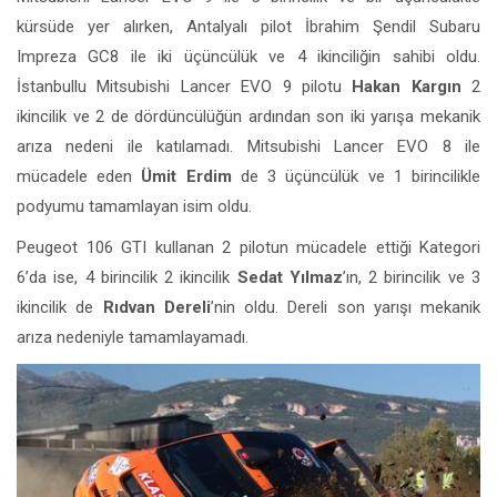
kürsüde yer alırken, Antalyalı pilot İbrahim Şendil Subaru
Impreza GC8 ile iki üçüncülük ve 4 ikinciliğin sahibi oldu.
İstanbullu Mitsubishi Lancer EVO 9 pilotu
Hakan Kargın
2
ikincilik ve 2 de dördüncülüğün ardından son iki yarışa mekanik
arıza nedeni ile katılamadı. Mitsubishi Lancer EVO 8 ile
mücadele eden
Ümit Erdim
de 3 üçüncülük ve 1 birincilikle
podyumu tamamlayan isim oldu.
Peugeot 106 GTI kullanan 2 pilotun mücadele ettiği Kategori
6’da ise, 4 birincilik 2 ikincilik
Sedat Yılma
z
’ın, 2 birincilik ve 3
ikincilik de
Rıdvan Dereli
’nin oldu. Dereli son yarışı mekanik
arıza nedeniyle tamamlayamadı.