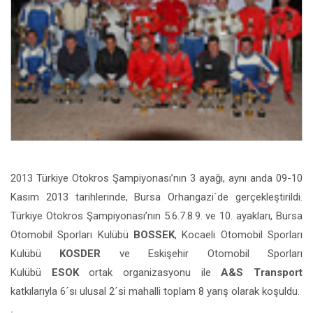
2013 Türkiye Otokros Şampiyonası’nın 3 ayağı, aynı anda 09-10
Kasım 2013 tarihlerinde, Bursa Orhangazi´de gerçekleştirildi.
Türkiye Otokros Şampiyonası’nın 5.6.7.8.9. ve 10. ayakları, Bursa
Otomobil Sporları Kulübü
BOSSEK
, Kocaeli Otomobil Sporları
Kulübü
KOSDER
ve Eskişehir Otomobil Sporları
Kulübü
ESOK
ortak organizasyonu ile
A&S Transport
katkılarıyla 6´sı ulusal 2´si mahalli toplam 8 yarış olarak koşuldu.