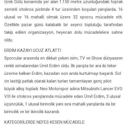
İznik Gölü kenarında yer alan 1.150 metre uzunluğundaki toprak
zeminli otokros pistinde 4 tur üzerinden koşulan yarışlarda, 16
ulusal ve 16 mahalli olmak üzere 32 sporcu mücadele etti.
Özellikle pazar günü kalabalık bir seyirci topluluğu tarafından
takip edilen organizasyon, heyecan dolu mücadelelere sahne
oldu.
ERDİM KAZAYI UCUZ ATLATTI
Sporcular arasında en dikkat çeken isim, TV ve Show dünyasının
renkli simalarından Ümit Erdim oldu. İlk yarışta bir ara iki teker
üzerine kalkan Erdim, kazadan son anda kurtulmayı başardı. Sol
ön lastiği patlak olarak kalan turları tamamlayan genç pilot
büyük alkış topladı. Neo Motorspor adına Mitsubishi Lancer EVO
VIII ile otokros yarışlarında mücadele eden Ümit Erdim, 3 ulusal
üçüncülük, 1 ulusal birincilik yanı sıra mahalli yarışlarda da bir
birincilik ve bir ikincilik kazandı.
KATEGORİLERDE NEFES KESEN MÜCADELE