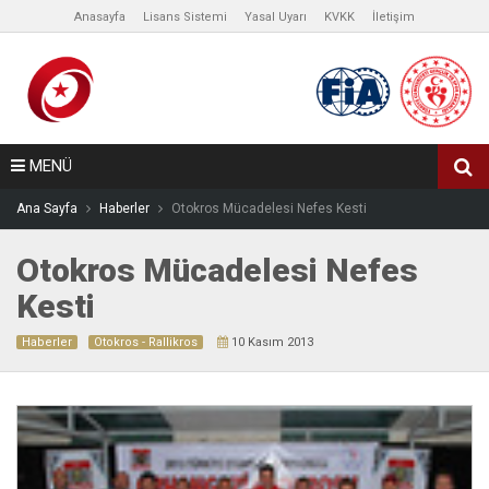
Anasayfa
Lisans Sistemi
Yasal Uyarı
KVKK
İletişim
MENÜ
Ana Sayfa
Haberler
Otokros Mücadelesi Nefes Kesti
Otokros Mücadelesi Nefes
Kesti
Haberler
Otokros - Rallikros
10 Kasım 2013