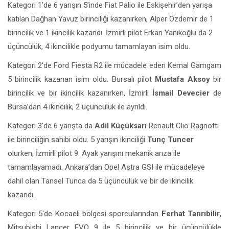
Kategori 1’de 6 yarışın 5’inde Fiat Palio ile Eskişehir’den yarışa
katılan Dağhan Yavuz birinciliği kazanırken, Alper Özdemir de 1
birincilik ve 1 ikincilik kazandı. İzmirli pilot Erkan Yanıkoğlu da 2
üçüncülük, 4 ikincilikle podyumu tamamlayan isim oldu.
Kategori 2′de Ford Fiesta R2 ile mücadele eden Kemal Gamgam
5 birincilik kazanan isim
oldu. Bursalı pilot
Mustafa Aksoy
bir
birincilik ve bir ikincilik kazanırken, İzmirli
İsmail Devecier
de
Bursa’dan 4 ikincilik, 2 üçüncülük ile ayrıldı.
Kategori 3′de 6 yarışta da
Adil Küçüksarı
Renault Clio Ragnotti
ile birinciliğin sahibi oldu. 5 yarışın ikinciliği
Tunç Tuncer
olurken, İzmirli pilot 9. Ayak yarışını mekanik arıza ile
tamamlayamadı. Ankara’dan Opel Astra GSI ile mücadeleye
dahil olan Tansel Tunca da 5 üçüncülük ve bir de ikincilik
kazandı.
Kategori 5′de Kocaeli bölgesi sporcularından
Ferhat Tanrıbilir,
Mitsubishi Lancer EVO 9 ile 5 birincilik ve bir üçüncülükle