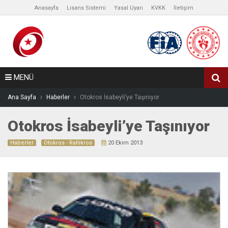
Anasayfa
Lisans Sistemi
Yasal Uyarı
KVKK
İletişim
MENÜ
Ana Sayfa
Haberler
Otokros İsabeyli’ye Taşınıyor
Otokros İsabeyli’ye Taşınıyor
Haberler
Otokros - Rallikros
20 Ekim 2013