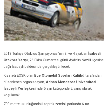
2013 Türkiye Otokros Şampiyonası’nın 3. ve 4.ayakları
İsabeyli
Otokros Yarışı,
26 Ekim Cumartesi günü Aydın’ın Nazilli ilçesine
bağlı İsabeyli beldesinde gerçekleştirilecek.
Kısa adı EOSK olan
Ege Otomobil Sporları Kulübü
tarafından
düzenlenen organizasyon,
Adnan Menderes Üniversitesi
İsabeyli Yerleşkesi
´nde 5 ayrı kategoride 2 yarış olarak
koşulacak.
700 metre uzunluğundaki toprak zeminli parkurda 6 tur