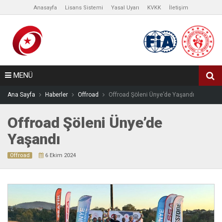
Anasayfa
Lisans Sistemi
Yasal Uyarı
KVKK
İletişim
MENÜ
Ana Sayfa
Haberler
Offroad
Offroad Şöleni Ünye’de Yaşandı
Offroad Şöleni Ünye’de
Yaşandı
Offroad
6 Ekim 2024