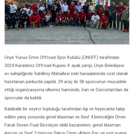
Ünye Yunus Emre Offroad Spor Kulübü (ÜNOFF) tarafından
2024 Karadeniz Offroad Kupası 4. ayak yarışı, Ünye Belediyesi
ev sahipliğinde Sahilköy Mahallesi eski havaalanında özel olarak
hazırlanan parkurda yapıldı. 29 araç ile 58 sporcunun mücadele
ettiği organizasyona ülkemiz haricinde, İran ve Gürcistan’dan da
sporcular da katıldı.
Kalabalık bir seyirci topluluğu tarafından ilgi ve heyecanla takip
edilen yarış sonunda genel klasman ve Sınıf 4 birinciliğini Ömer
Faruk Seven-Fuat Bezölçen ekibi kazanırken, genel klasman
ikincisi ve Sınıf 3 birincisi Yakup Çimiç-Adem Paç ve eşit puana