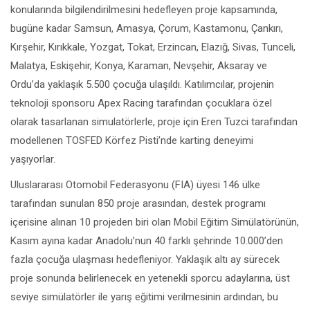
konularında bilgilendirilmesini hedefleyen proje kapsamında,
bugüne kadar Samsun, Amasya, Çorum, Kastamonu, Çankırı,
Kırşehir, Kırıkkale, Yozgat, Tokat, Erzincan, Elazığ, Sivas, Tunceli,
Malatya, Eskişehir, Konya, Karaman, Nevşehir, Aksaray ve
Ordu’da yaklaşık 5.500 çocuğa ulaşıldı. Katılımcılar, projenin
teknoloji sponsoru Apex Racing tarafından çocuklara özel
olarak tasarlanan simulatörlerle, proje için Eren Tuzci tarafından
modellenen TOSFED Körfez Pisti’nde karting deneyimi
yaşıyorlar.
Uluslararası Otomobil Federasyonu (FIA) üyesi 146 ülke
tarafından sunulan 850 proje arasından, destek programı
içerisine alınan 10 projeden biri olan Mobil Eğitim Simülatörünün,
Kasım ayına kadar Anadolu’nun 40 farklı şehrinde 10.000’den
fazla çocuğa ulaşması hedefleniyor. Yaklaşık altı ay sürecek
proje sonunda belirlenecek en yetenekli sporcu adaylarına, üst
seviye simülatörler ile yarış eğitimi verilmesinin ardından, bu