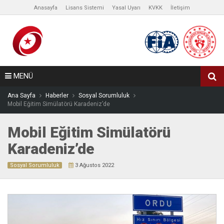
Anasayfa
Lisans Sistemi
Yasal Uyarı
KVKK
İletişim
MENÜ
Ana Sayfa
Haberler
Sosyal Sorumluluk
Mobil Eğitim Simülatörü Karadeniz’de
Mobil Eğitim Simülatörü
Karadeniz’de
Sosyal Sorumluluk
3 Ağustos 2022