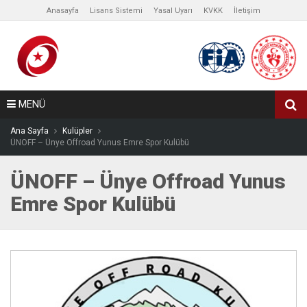
Anasayfa
Lisans Sistemi
Yasal Uyarı
KVKK
İletişim
MENÜ
Ana Sayfa
Kulüpler
ÜNOFF – Ünye Offroad Yunus Emre Spor Kulübü
ÜNOFF – Ünye Offroad Yunus
Emre Spor Kulübü