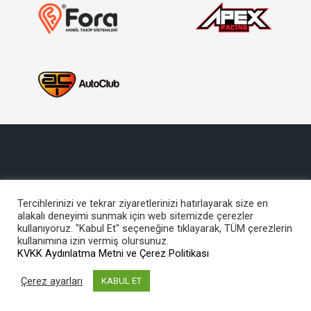
Tercihlerinizi ve tekrar ziyaretlerinizi hatırlayarak size en
alakalı deneyimi sunmak için web sitemizde çerezler
Copyright © 2017, Türkiye Otomobil Sporları Federasyonu
kullanıyoruz. "Kabul Et" seçeneğine tıklayarak, TÜM çerezlerin
Bu site içeriğinin her türlü hakkı TOSFED’e aittir. İzinsiz kullanılamaz.
kullanımına izin vermiş olursunuz.
KVKK Aydınlatma Metni ve Çerez Politikası
“Ben sporcunun zeki çevik ve
Çerez ayarları
KABUL ET
aynı zamanda ahlaklısını severim”