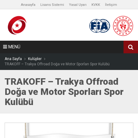
Anasayfa
Lisans Sistemi
Yasal Uyarı
KVKK
İletişim
MENÜ
Ana Sayfa
Kulüpler
TRAKOFF – Trakya Offroad Doğa ve Motor Sporları Spor Kulübü
TRAKOFF – Trakya Offroad
Doğa ve Motor Sporları Spor
Kulübü