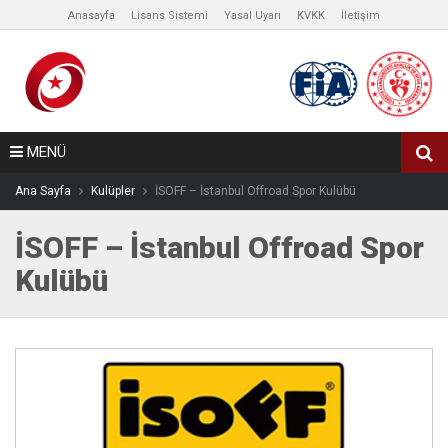
Anasayfa
Lisans Sistemi
Yasal Uyarı
KVKK
İletişim
MENÜ
Ana Sayfa
Kulüpler
İSOFF – İstanbul Offroad Spor Kulübü
İSOFF – İstanbul Offroad Spor
Kulübü