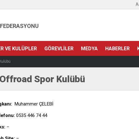
A
 FEDERASYONU
ER VE KULÜPLER
GÖREVLILER
MEDYA
HABERLER
Kulübü
Offroad Spor Kulübü
şkanı:
Muhammer ÇELEBİ
lefonu:
0535 446 74 44
ks:
–
b Site:
–