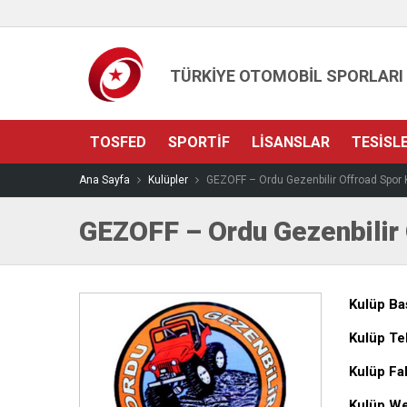
TÜRKİYE OTOMOBİL SPORLARI
TOSFED
SPORTIF
LISANSLAR
TESISL
Ana Sayfa
Kulüpler
GEZOFF – Ordu Gezenbilir Offroad Spor 
GEZOFF – Ordu Gezenbilir 
Kulüp Ba
Kulüp Te
Kulüp Fa
Kulüp We