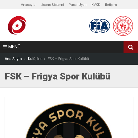
Anasayfa
Lisans Sistemi
Yasal Uyarı
KVKK
İletişim
MENÜ
Ana Sayfa
Kulüpler
FSK – Frigya Spor Kulübü
FSK – Frigya Spor Kulübü