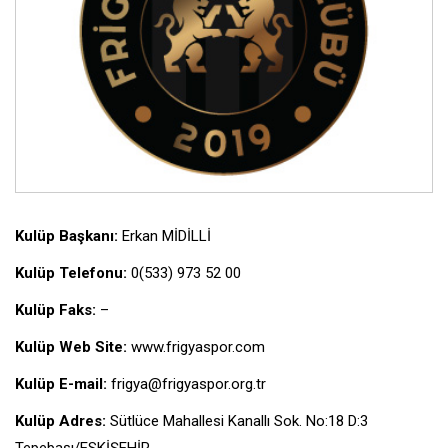
Kulüp Başkanı:
Erkan MİDİLLİ
Kulüp Telefonu:
0(533) 973 52 00
Kulüp Faks:
–
Kulüp Web Site:
www.frigyaspor.com
Kulüp E-mail:
frigya@frigyaspor.org.tr
Kulüp Adres:
Sütlüce Mahallesi Kanallı Sok. No:18 D:3
Tepebaşı/ESKİŞEHİR