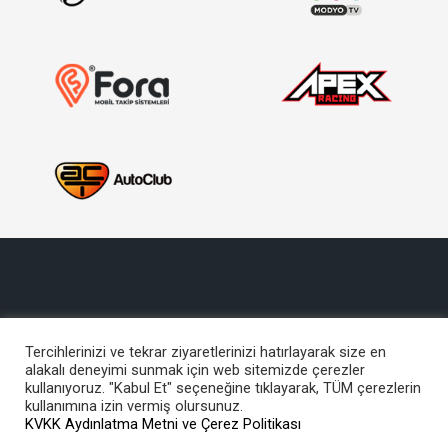
Tercihlerinizi ve tekrar ziyaretlerinizi hatırlayarak size en
alakalı deneyimi sunmak için web sitemizde çerezler
Copyright © 2017, Türkiye Otomobil Sporları Federasyonu
kullanıyoruz. "Kabul Et" seçeneğine tıklayarak, TÜM çerezlerin
Bu site içeriğinin her türlü hakkı TOSFED’e aittir. İzinsiz kullanılamaz.
kullanımına izin vermiş olursunuz.
KVKK Aydınlatma Metni ve Çerez Politikası