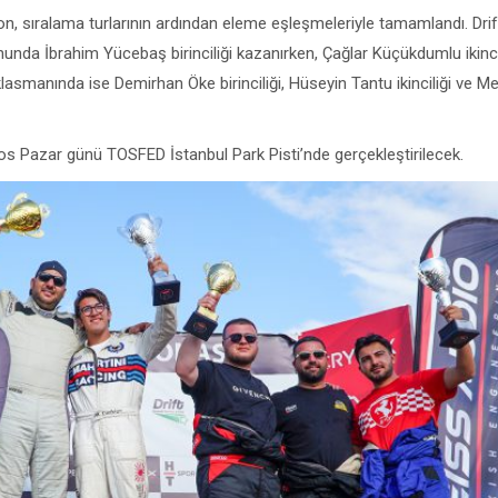
n, sıralama turlarının ardından eleme eşleşmeleriyle tamamlandı. Drif
unda İbrahim Yücebaş birinciliği kazanırken, Çağlar Küçükdumlu ikinci
asmanında ise Demirhan Öke birinciliği, Hüseyin Tantu ikinciliği ve 
os Pazar günü TOSFED İstanbul Park Pisti’nde gerçekleştirilecek.