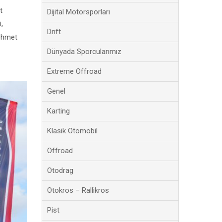
t
Dijital Motorsporları
,
Drift
Mehmet
Dünyada Sporcularımız
Extreme Offroad
Genel
Karting
Klasik Otomobil
Offroad
Otodrag
Otokros – Rallikros
Pist