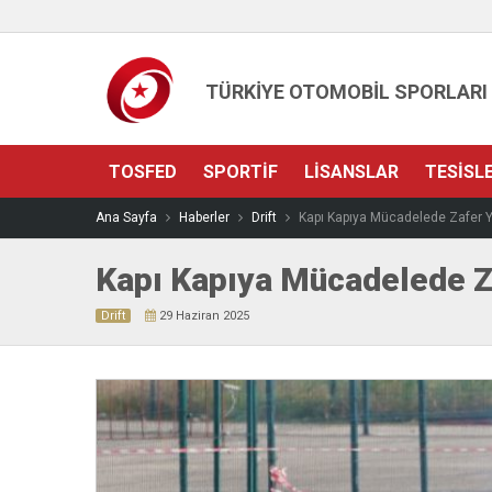
TÜRKİYE OTOMOBİL SPORLARI
TOSFED
SPORTIF
LISANSLAR
TESISL
Ana Sayfa
Haberler
Drift
Kapı Kapıya Mücadelede Zafer 
Kapı Kapıya Mücadelede Z
Drift
29 Haziran 2025