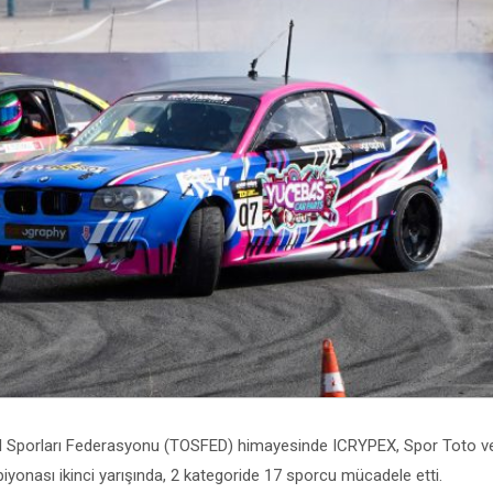
bil Sporları Federasyonu (TOSFED) himayesinde ICRYPEX, Spor Toto v
piyonası ikinci yarışında, 2 kategoride 17 sporcu mücadele etti.