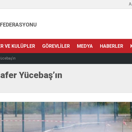
A
 FEDERASYONU
ER VE KULÜPLER
GÖREVLILER
MEDYA
HABERLER
Yücebaş’ın
afer Yücebaş’ın