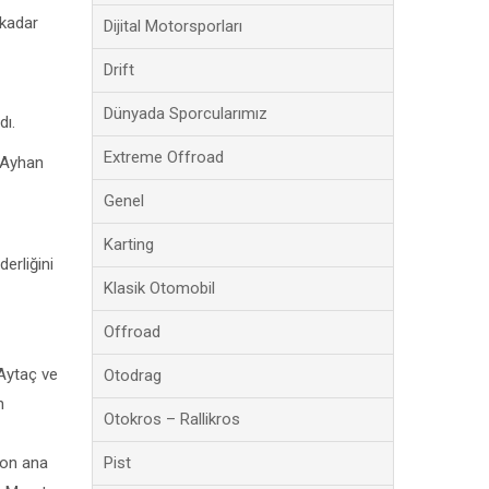
 kadar
Dijital Motorsporları
Drift
Dünyada Sporcularımız
dı.
Extreme Offroad
n Ayhan
Genel
Karting
erliğini
Klasik Otomobil
Offroad
 Aytaç ve
Otodrag
n
Otokros – Rallikros
son ana
Pist