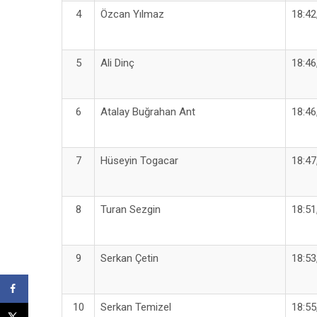
4
Özcan Yılmaz
18:42
5
Ali Dinç
18:46
6
Atalay Buğrahan Ant
18:46
7
Hüseyin Togacar
18:47
8
Turan Sezgin
18:51
9
Serkan Çetin
18:53
10
Serkan Temizel
18:55