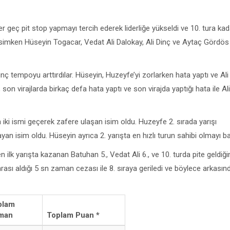
ter geç pit stop yapmayı tercih ederek liderliğe yükseldi ve 10. tura kad
isimken Hüseyin Togacar, Vedat Ali Dalokay, Ali Dinç ve Aytaç Gördös
Dinç tempoyu arttırdılar. Hüseyin, Huzeyfe’yi zorlarken hata yaptı ve Ali
son virajlarda birkaç defa hata yaptı ve son virajda yaptığı hata ile Ali
a iki ismi geçerek zafere ulaşan isim oldu. Huzeyfe 2. sırada yarışı
isim oldu. Hüseyin ayrıca 2. yarışta en hızlı turun sahibi olmayı ba
n ilk yarışta kazanan Batuhan 5., Vedat Ali 6., ve 10. turda pite geldiği
nrası aldığı 5 sn zaman cezası ile 8. sıraya geriledi ve böylece arkasın
plam
man
Toplam Puan *