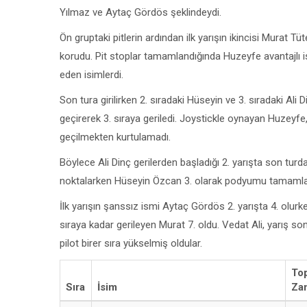
Yılmaz ve Aytaç Gördös şeklindeydi.
Ön gruptaki pitlerin ardından ilk yarışın ikincisi Murat Tü
korudu. Pit stoplar tamamlandığında Huzeyfe avantajlı 
eden isimlerdi.
Son tura girilirken 2. sıradaki Hüseyin ve 3. sıradaki Ali 
geçirerek 3. sıraya geriledi. Joystickle oynayan Huzeyfe, 
geçilmekten kurtulamadı.
Böylece Ali Dinç gerilerden başladığı 2. yarışta son turd
noktalarken Hüseyin Özcan 3. olarak podyumu tamamlayan 
İlk yarışın şanssız ismi Aytaç Gördös 2. yarışta 4. olurke
sıraya kadar gerileyen Murat 7. oldu. Vedat Ali, yarış so
pilot birer sıra yükselmiş oldular.
To
Sıra
İsim
Za