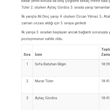
kadar yerini korusa da bitiş çizgisine birkaç metre kala y
Tüter 2. olurken Aytaç Gördös 3. sırada yarışı tamamlamış
İlk yarışta Ali Dinç yarışı 4. olurken Özcan Yılmaz 5., At
zaman cezası aldığı için 5. sıraya geriledi.
İlk yarışa 3. sıradan başlayan ancak bağlantı sorunuyla y
pozisyonunun sahibi oldu.
Topl
Sıra
İsim
Zam
1
Sefa Batuhan Bilgin
18:39
2
Murat Tüter
18:41
3
Aytaç Gördös
18:41