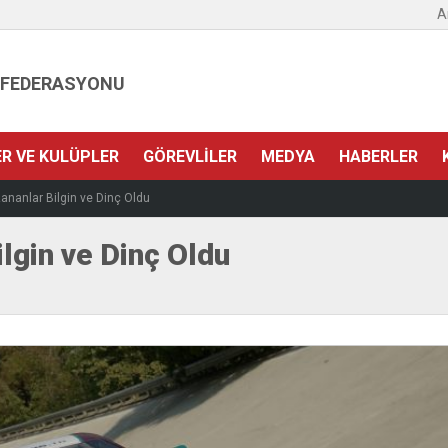
A
 FEDERASYONU
ER VE KULÜPLER
GÖREVLILER
MEDYA
HABERLER
zananlar Bilgin ve Dinç Oldu
ilgin ve Dinç Oldu