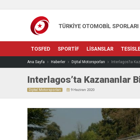
TÜRKİYE OTOMOBİL SPORLARI
TOSFED
SPORTIF
LISANSLAR
TESISL
Ana Sayfa
Haberler
Dijital Motorsporları
Interlagos’ta Ka
Interlagos’ta Kazananlar B
Dijital Motorsporları
9 Haziran 2020