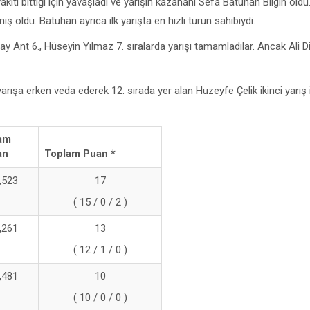
akıtı bittiği için yavaşladı ve yarışın kazananı Sefa Batuhan Bilgin oldu
 oldu. Batuhan ayrıca ilk yarışta en hızlı turun sahibiydi.
alay Ant 6., Hüseyin Yılmaz 7. sıralarda yarışı tamamladılar. Ancak Ali D
arışa erken veda ederek 12. sırada yer alan Huzeyfe Çelik ikinci yarış 
am
an
Toplam Puan *
,523
17
( 15 / 0 / 2 )
,261
13
( 12 / 1 / 0 )
,481
10
( 10 / 0 / 0 )