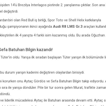
den 14’ü Brezilya Interlagos pistinde 2. yarışlarına çıktılar. Son ana
l değiştirdi.
 biri olan Red Bull iş birliği, Spor Toto ve Shell Helix katkılarıyla
uğu şampiyonanın ikinci ayağında
Audi R8 LMS Gr.3
araçları kullanıl
ştirilen ilk 4 yarışta 4 farklı isim kazanmış oldu. Bu arada Oğuzha
Sefa Batuhan Bilgin kazandı!
ter’in oldu. Yarışa ilk sıradan başlayan Tüter yarışın ilk bölümünde lid
bu durum yarışın kaderini değiştiren olaylardan birisiydi.
ğini korurken onu Aytaç Gördös ve Sefa Batuhan Bilgin takip ediyordu.
 sıra ile yarışa döndüler. Pite bir tur sonra gelen Murat, trafikte zama
 döndü.
 ve liderlik mücadelesi Aytaç ile Batuhan arasında devam etti. Aytaç 