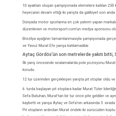
10 ayaktan oluşan şampiyonada elemelere katılan 250 kişi
heyecanın devam ettiği iki yarışta da galibiyet son anda e
Dünyada motor sporlarına en çok yatırım yapan markalardan
düzenlenen ve motorsport.com’un medya sponsoru old
Brezilya ayağının tamamlanmasıyla şampiyonada gerçekle
ve Yavuz Murat Efe yarışa katılamadılar.
Aytaç Gördös’ün son metrelerde yakıtı bitti, 
İlk yarış öncesinde sıralamalarda pole pozisyonu Murat Tü
korudu.
12 tur üzerinden gerçekleşen yarışta pit stoplar oldu ve 
6. turda başlayan pit stoplara kadar Murat Tüter liderli
Sefa Batuhan, Murat’tan bir tur önce pite geldiler ve aynı
kaybetti ve yarışa Aytaç ve Sefa’nın arkasında 3. sırada
Pit stopların ardından Murat öndeki iki sürücüden koptu