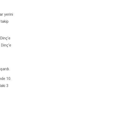
ar yerini
 takip
 Dinç’e
 Dinç’e
şardı.
nde 10.
daki 3