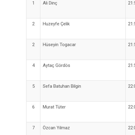
1
Ali Dinç
21:
2
Huzeyfe Çelik
21:
2
Hüseyin Togacar
21:
4
Aytaç Gördös
21:
5
Sefa Batuhan Bilgin
22:
6
Murat Tüter
22:
7
Özcan Yılmaz
22: