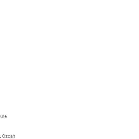
süre
r, Özcan