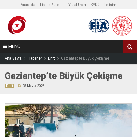
Anasayfa
Lisans Sistemi
Yasal Uyarı
KVKK
İletişim
MENÜ
Ana Sayfa
Haberler
Drift
Gaziantep’te Büyük Çekişme
Gaziantep’te Büyük Çekişme
Drift
25 Mayıs 2026