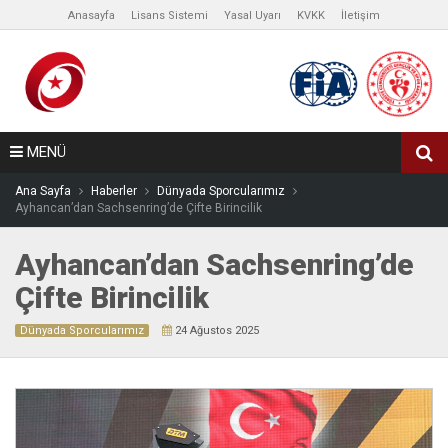
Anasayfa
Lisans Sistemi
Yasal Uyarı
KVKK
İletişim
MENÜ
Ana Sayfa
Haberler
Dünyada Sporcularımız
Ayhancan’dan Sachsenring’de Çifte Birincilik
Ayhancan’dan Sachsenring’de
Çifte Birincilik
Dünyada Sporcularımız
24 Ağustos 2025