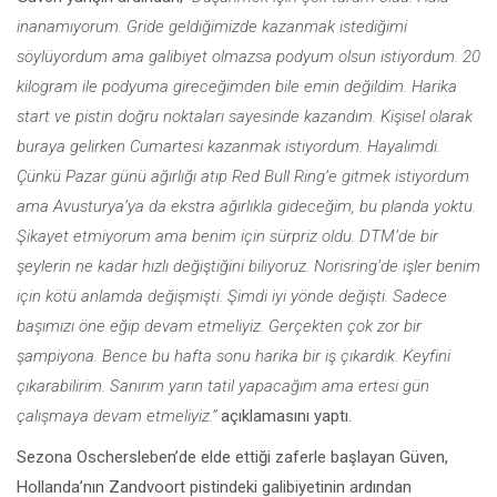
inanamıyorum. Gride geldiğimizde kazanmak istediğimi
söylüyordum ama galibiyet olmazsa podyum olsun istiyordum. 20
kilogram ile podyuma gireceğimden bile emin değildim. Harika
start ve pistin doğru noktaları sayesinde kazandım. Kişisel olarak
buraya gelirken Cumartesi kazanmak istiyordum. Hayalimdi.
Çünkü Pazar günü ağırlığı atıp Red Bull Ring’e gitmek istiyordum
ama Avusturya’ya da ekstra ağırlıkla gideceğim, bu planda yoktu.
Şikayet etmiyorum ama benim için sürpriz oldu. DTM’de bir
şeylerin ne kadar hızlı değiştiğini biliyoruz. Norisring’de işler benim
için kötü anlamda değişmişti. Şimdi iyi yönde değişti. Sadece
başımızı öne eğip devam etmeliyiz. Gerçekten çok zor bir
şampiyona. Bence bu hafta sonu harika bir iş çıkardık. Keyfini
çıkarabilirim. Sanırım yarın tatil yapacağım ama ertesi gün
çalışmaya devam etmeliyiz.”
açıklamasını yaptı.
Sezona Oschersleben’de elde ettiği zaferle başlayan Güven,
Hollanda’nın Zandvoort pistindeki galibiyetinin ardından