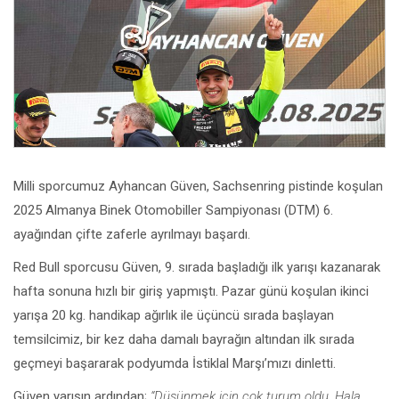
Milli sporcumuz Ayhancan Güven, Sachsenring pistinde koşulan
2025 Almanya Binek Otomobiller Sampiyonası (DTM) 6.
ayağından çifte zaferle ayrılmayı başardı.
Red Bull sporcusu Güven, 9. sırada başladığı ilk yarışı kazanarak
hafta sonuna hızlı bir giriş yapmıştı. Pazar günü koşulan ikinci
yarışa 20 kg. handikap ağırlık ile üçüncü sırada başlayan
temsilcimiz, bir kez daha damalı bayrağın altından ilk sırada
geçmeyi başararak podyumda İstiklal Marşı’mızı dinletti.
Güven yarışın ardından;
“Düşünmek için çok turum oldu. Hala