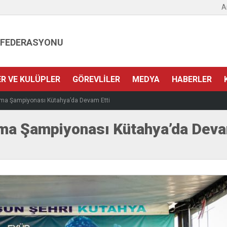
A
 FEDERASYONU
ER VE KULÜPLER
GÖREVLILER
MEDYA
HABERLER
nma Şampiyonası Kütahya’da Devam Etti
ma Şampiyonası Kütahya’da Deva