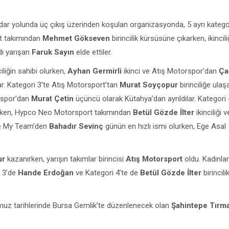
adar yolunda üç çıkış üzerinden koşulan organizasyonda, 5 ayrı katego
rt takımından
Mehmet Gökseven
birincilik kürsüsüne çıkarken, ikincil
di yarışan
Faruk Sayın
elde ettiler.
iliğin sahibi olurken,
Ayhan Germirli
ikinci ve Atış Motorspor’dan
Ça
. Kategori 3’te Atış Motorsport’tan
Murat Soyçopur
birinciliğe ulaş
rspor’dan
Murat Çetin
üçüncü olarak Kütahya’dan ayrıldılar. Kategori 
lırken, Hypco Neo Motorsport takımından
Betül Gözde İlter
ikinciliği 
ge My Team’den
Bahadır Sevinç
günün en hızlı ismi olurken, Ege Asal
ur
kazanırken, yarışın takımlar birincisi
Atış Motorsport
oldu. Kadınlar
i 3’de
Hande Erdoğan
ve Kategori 4’te de
Betül Gözde İlter
birincilik
z tarihlerinde Bursa Gemlik’te düzenlenecek olan
Şahintepe Tır