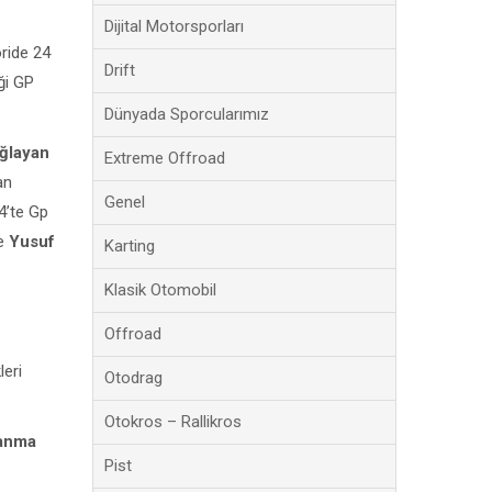
Dijital Motorsporları
ride 24
Drift
iği GP
Dünyada Sporcularımız
ğlayan
Extreme Offroad
an
Genel
4’te Gp
ve
Yusuf
Karting
Klasik Otomobil
Offroad
leri
Otodrag
Otokros – Rallikros
manma
Pist