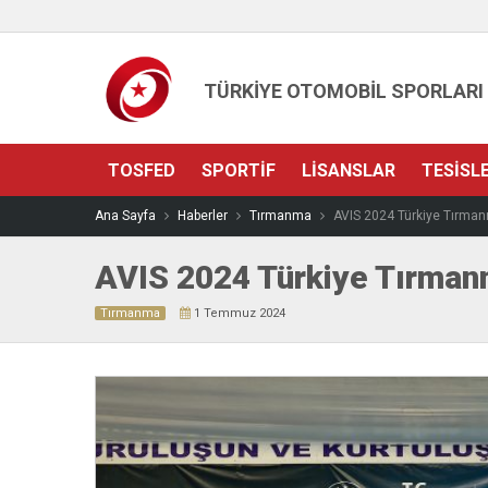
TÜRKİYE OTOMOBİL SPORLARI
TOSFED
SPORTIF
LISANSLAR
TESISL
Ana Sayfa
Haberler
Tırmanma
AVIS 2024 Türkiye Tırma
AVIS 2024 Türkiye Tırman
Tırmanma
1 Temmuz 2024