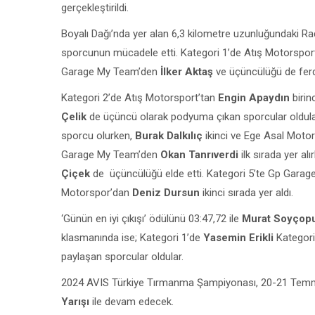
gerçekleştirildi.
Boyalı Dağı’nda yer alan 6,3 kilometre uzunluğundaki R
sporcunun mücadele etti. Kategori 1’de Atış Motorspo
Garage My Team’den
İlker Aktaş
ve üçüncülüğü de fer
Kategori 2’de Atış Motorsport’tan
Engin Apaydın
birinc
Çelik
de üçüncü olarak podyuma çıkan sporcular oldular
sporcu olurken,
Burak Dalkılıç
ikinci ve Ege Asal Moto
Garage My Team’den
Okan Tanrıverdi
ilk sırada yer a
Çiçek
de üçüncülüğü elde etti. Kategori 5’te Gp Gara
Motorspor’dan
Deniz Dursun
ikinci sırada yer aldı.
‘Günün en iyi çıkışı’ ödülünü 03:47,72 ile
Murat Soyçop
klasmanında ise; Kategori 1’de
Yasemin Erikli
Kategor
paylaşan sporcular oldular.
2024 AVIS Türkiye Tırmanma Şampiyonası, 20-21 Temmu
Yarışı
ile devam edecek.