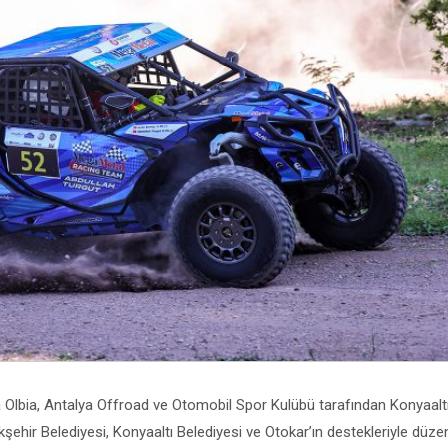
a Olbia, Antalya Offroad ve Otomobil Spor Kulübü tarafından Konyaalt
yükşehir Belediyesi, Konyaaltı Belediyesi ve Otokar’ın destekleriyle düz