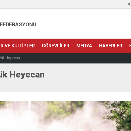
A
 FEDERASYONU
ER VE KULÜPLER
GÖREVLILER
MEDYA
HABERLER
üyük Heyecan
yük Heyecan