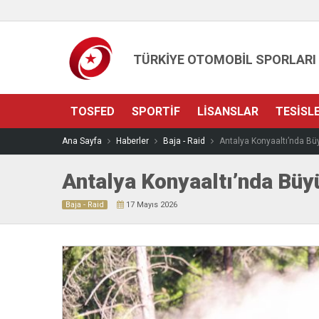
TÜRKİYE OTOMOBİL SPORLARI
TOSFED
SPORTIF
LISANSLAR
TESISL
Ana Sayfa
Haberler
Baja - Raid
Antalya Konyaaltı’nda B
Antalya Konyaaltı’nda Bü
Baja - Raid
17 Mayıs 2026