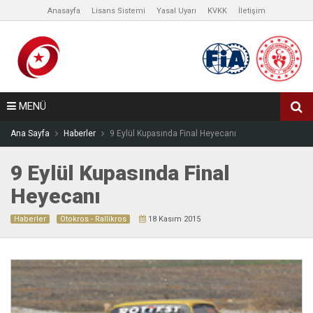
Anasayfa
Lisans Sistemi
Yasal Uyarı
KVKK
İletişim
MENÜ
Ana Sayfa
Haberler
9 Eylül Kupasında Final Heyecanı
9 Eylül Kupasında Final
Heyecanı
Haberler
Otokros - Rallikros
18 Kasım 2015