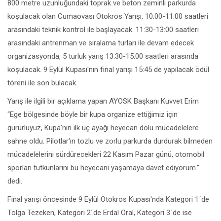
800 metre uzunluğundaki toprak ve beton zeminli parkurda
koşulacak olan Cumaovası Otokros Yarışı, 10:00-11:00 saatleri
arasındaki teknik kontrol ile başlayacak. 11:30-13:00 saatleri
arasındaki antrenman ve sıralama turları ile devam edecek
organizasyonda, 5 turluk yarış 13:30-15:00 saatleri arasında
koşulacak. 9 Eylül Kupası'nın final yarışı 15:45 de yapılacak ödül
töreni ile son bulacak.
Yarış ile ilgili bir açıklama yapan AYOSK Başkanı Kuvvet Erim
“Ege bölgesinde böyle bir kupa organize ettiğimiz için
gururluyuz, Kupa'nın ilk üç ayağı heyecan dolu mücadelelere
sahne oldu. Pilotlar'ın tozlu ve zorlu parkurda durdurak bilmeden
mücadelelerini sürdürecekleri 22 Kasım Pazar günü, otomobil
sporları tutkunlarını bu heyecanı yaşamaya davet ediyorum.”
dedi.
Final yarışı öncesinde 9 Eylül Otokros Kupası'nda Kategori 1´de
Tolga Tezeken, Kategori 2´de Erdal Oral, Kategori 3´de ise