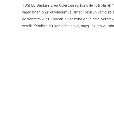
TOSFED Başkanı Eren Üçlertoprağı konu ile ilgili olarak
yapmaktan onur duyduğumuz Ömer Tolon’un varlığı ile 
de yönetim kurulu olarak, bu sezona onun adını verere
verdik. Kendisini bir kez daha sevgi, saygı, özlem ve rah