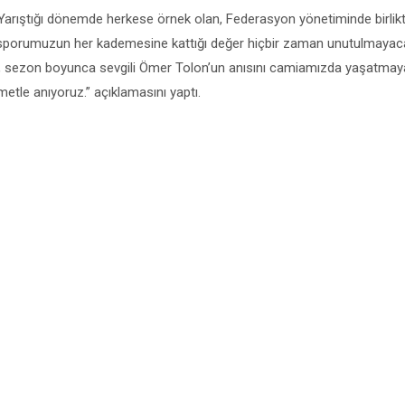
 “Yarıştığı dönemde herkese örnek olan, Federasyon yönetiminde birlik
sporumuzun her kademesine kattığı değer hiçbir zaman unutulmayaca
k, sezon boyunca sevgili Ömer Tolon’un anısını camiamızda yaşatmay
metle anıyoruz.” açıklamasını yaptı.