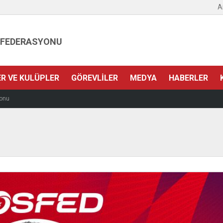
A
 FEDERASYONU
ER VE KULÜPLER
GÖREVLILER
MEDYA
HABERLER
onu