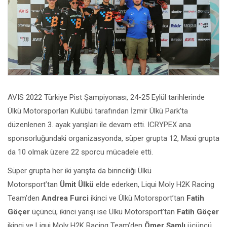
AVIS 2022 Türkiye Pist Şampiyonası, 24-25 Eylül tarihlerinde
Ülkü Motorsporları Kulübü tarafından İzmir Ülkü Park’ta
düzenlenen 3. ayak yarışları ile devam etti. ICRYPEX ana
sponsorluğundaki organizasyonda, süper grupta 12, Maxi grupta
da 10 olmak üzere 22 sporcu mücadele etti.
Süper grupta her iki yarışta da birinciliği Ülkü
Motorsport’tan
Ümit Ülkü
elde ederken, Liqui Moly H2K Racing
Team’den
Andrea Furci
ikinci ve Ülkü Motorsport’tan
Fatih
Göçer
üçüncü, ikinci yarışı ise Ülkü Motorsport’tan
Fatih Göçer
ikinci ve Liqui Moly H2K Racing Team’den
Ömer Şamlı
üçüncü