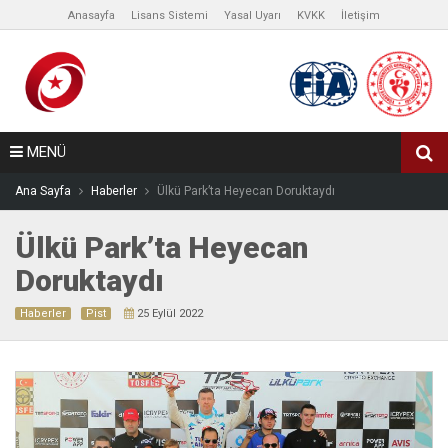
Anasayfa
Lisans Sistemi
Yasal Uyarı
KVKK
İletişim
MENÜ
Ana Sayfa
Haberler
Ülkü Park’ta Heyecan Doruktaydı
Ülkü Park’ta Heyecan
Doruktaydı
Haberler
Pist
25 Eylül 2022