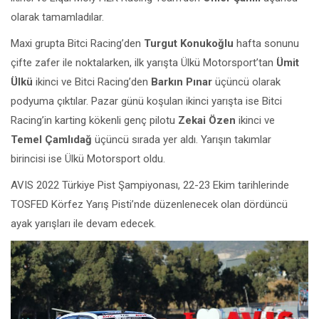
olarak tamamladılar.
Maxi grupta Bitci Racing’den
Turgut Konukoğlu
hafta sonunu
çifte zafer ile noktalarken, ilk yarışta Ülkü Motorsport’tan
Ümit
Ülkü
ikinci ve Bitci Racing’den
Barkın Pınar
üçüncü olarak
podyuma çıktılar. Pazar günü koşulan ikinci yarışta ise Bitci
Racing’in karting kökenli genç pilotu
Zekai Özen
ikinci ve
Temel Çamlıdağ
üçüncü sırada yer aldı. Yarışın takımlar
birincisi ise Ülkü Motorsport oldu.
AVIS 2022 Türkiye Pist Şampiyonası, 22-23 Ekim tarihlerinde
TOSFED Körfez Yarış Pisti’nde düzenlenecek olan dördüncü
ayak yarışları ile devam edecek.