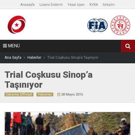
Anasayfa
Lisans Sistemi
Yasal Uyarı
KVKK
İletişim
MENÜ
Ana Sayfa
Haberler
Trial Coşkusu Sinop’a Taşınıyor
Trial Coşkusu Sinop’a
Taşınıyor
Extreme Offroad
Haberler
28 Mayıs 2016