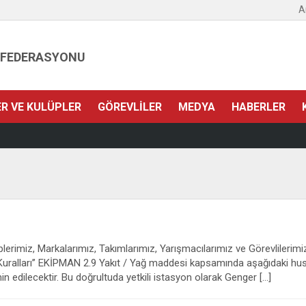
A
 FEDERASYONU
ER VE KULÜPLER
GÖREVLILER
MEDYA
HABERLER
erimiz, Markalarımız, Takımlarımız, Yarışmacılarımız ve Görevlilerimi
KİPMAN 2.9 Yakıt / Yağ maddesi kapsamında aşağıdaki hususlar b
n edilecektir. Bu doğrultuda yetkili istasyon olarak Genger […]