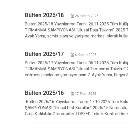
Bülten 2025/18
26 Kasım 2025
Bülten 2025/18 Yayınlanma Tarihi: 26.11.2025 Tüm Kulüple
TIRMANMA ŞAMPİYONASI ‘’Ulusal Baja Takvimi” 2025 Türk
Ayak Yarışı; servis alanı ve yarışma merkezi olarak kull
Bülten 2025/17
6 Kasım 2025
Bülten 2025/17 Yayınlanma Tarihi: 06.11.2025 Tüm Kulüpl
TIRMANMA ŞAMPİYONASI ‘’Ulusal Tırmanma Takvimi” 20
edilmesi planlanan şampiyonanın 7. Ayak Yarışı, Frigya Sp
Bülten 2025/16
17 Ekim 2025
Bülten 2025/16 Yayınlanma Tarihi: 17.10.2025 Tüm Kulüpl
ŞAMPİYONASI ‘’Ulusal Pist Kuralları” 2025/15 Numaralı, 26
Grup Katılabilir Otomobiller TOSFED Teknik Kontrol Dire