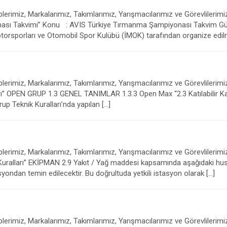
rimiz, Markalarımız, Takımlarımız, Yarışmacılarımız ve Görevlilerimiz
 Takvimi” Konu : AVIS Türkiye Tırmanma Şampiyonası Takvim Günc
otorsporları ve Otomobil Spor Kulübü (İMOK) tarafından organize edil
erimiz, Markalarımız, Takımlarımız, Yarışmacılarımız ve Görevlilerimi
UP 1.3 GENEL TANIMLAR 1.3.3 Open Max “2.3 Katılabilir Kategori
up Teknik Kuralları’nda yapılan […]
erimiz, Markalarımız, Takımlarımız, Yarışmacılarımız ve Görevlilerimi
EKİPMAN 2.9 Yakıt / Yağ maddesi kapsamında aşağıdaki hususlar 
asyondan temin edilecektir. Bu doğrultuda yetkili istasyon olarak […]
rimiz, Markalarımız, Takımlarımız, Yarışmacılarımız ve Görevlilerimiz