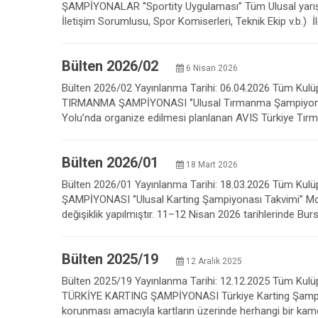
ŞAMPİYONALAR ‘’Sportity Uygulaması” Tüm Ulusal yarışm
İletişim Sorumlusu, Spor Komiserleri, Teknik Ekip v.b.) İ
Bülten 2026/02
6 Nisan 2026
Bülten 2026/02 Yayınlanma Tarihi: 06.04.2026 Tüm Kulüple
TIRMANMA ŞAMPİYONASI ‘’Ulusal Tırmanma Şampiyonası 
Yolu’nda organize edilmesi planlanan AVIS Türkiye Tır
Bülten 2026/01
18 Mart 2026
Bülten 2026/01 Yayınlanma Tarihi: 18.03.2026 Tüm Kulüpl
ŞAMPİYONASI ‘’Ulusal Karting Şampiyonası Takvimi” Mot
değişiklik yapılmıştır. 11–12 Nisan 2026 tarihlerinde 
Bülten 2025/19
12 Aralık 2025
Bülten 2025/19 Yayınlanma Tarihi: 12.12.2025 Tüm Kulü
TÜRKİYE KARTING ŞAMPİYONASI Türkiye Karting Şampiyonası
korunması amacıyla kartların üzerinde herhangi bir kame