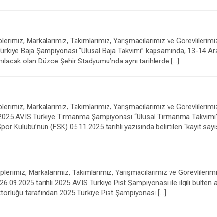
rimiz, Markalarımız, Takımlarımız, Yarışmacılarımız ve Görevlilerimiz
iye Baja Şampiyonası “Ulusal Baja Takvimi” kapsamında, 13-14 Aralık
anılacak olan Düzce Şehir Stadyumu’nda aynı tarihlerde […]
erimiz, Markalarımız, Takımlarımız, Yarışmacılarımız ve Görevlilerimiz
25 AVIS Türkiye Tırmanma Şampiyonası “Ulusal Tırmanma Takvimi” 
or Kulübü’nün (FSK) 05.11.2025 tarihli yazısında belirtilen “kayıt sayıs
erimiz, Markalarımız, Takımlarımız, Yarışmacılarımız ve Görevlilerimiz
.09.2025 tarihli 2025 AVIS Türkiye Pist Şampiyonası ile ilgili bülten a
ktörlüğü tarafından 2025 Türkiye Pist Şampiyonası […]