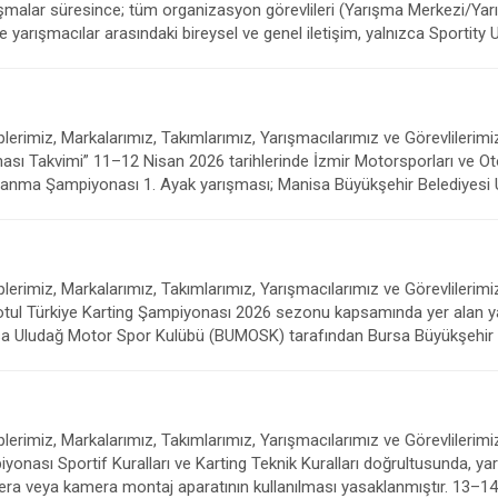
alar süresince; tüm organizasyon görevlileri (Yarışma Merkezi/Yarış
le yarışmacılar arasındaki bireysel ve genel iletişim, yalnızca Sportity
rimiz, Markalarımız, Takımlarımız, Yarışmacılarımız ve Görevlilerimiz
Takvimi” 11–12 Nisan 2026 tarihlerinde İzmir Motorsporları ve Oto
manma Şampiyonası 1. Ayak yarışması; Manisa Büyükşehir Belediyesi
erimiz, Markalarımız, Takımlarımız, Yarışmacılarımız ve Görevlilerimi
ul Türkiye Karting Şampiyonası 2026 sezonu kapsamında yer alan yar
Bursa Uludağ Motor Spor Kulübü (BUMOSK) tarafından Bursa Büyükşehir 
plerimiz, Markalarımız, Takımlarımız, Yarışmacılarımız ve Görevli
 Sportif Kuralları ve Karting Teknik Kuralları doğrultusunda, yarış gü
ra veya kamera montaj aparatının kullanılması yasaklanmıştır. 13–14 