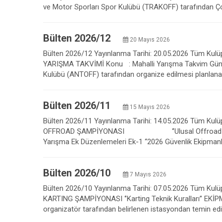
ve Motor Sporları Spor Kulübü (TRAKOFF) tarafından Çor
Bülten 2026/12
20 Mayıs 2026
Bülten 2026/12 Yayınlanma Tarihi: 20.05.2026 Tüm Kulüpl
YARIŞMA TAKVİMİ Konu : Mahalli Yarışma Takvim Günce
Kulübü (ANTOFF) tarafından organize edilmesi planlanan
Bülten 2026/11
15 Mayıs 2026
Bülten 2026/11 Yayınlanma Tarihi: 14.05.2026 Tüm Kulüpl
OFFROAD ŞAMPİYONASI ‘’Ulusal Offroad Kuralları’’
Yarışma Ek Düzenlemeleri Ek-1 “2026 Güvenlik Ekipmanları
Bülten 2026/10
7 Mayıs 2026
Bülten 2026/10 Yayınlanma Tarihi: 07.05.2026 Tüm Kulüpl
KARTING ŞAMPİYONASI ‘’Karting Teknik Kuralları’’ EKİPMA
organizatör tarafından belirlenen istasyondan temin edil