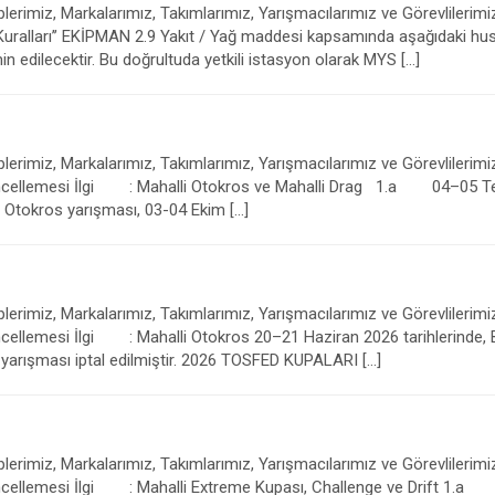
erimiz, Markalarımız, Takımlarımız, Yarışmacılarımız ve Görevlilerimi
KİPMAN 2.9 Yakıt / Yağ maddesi kapsamında aşağıdaki hususlar b
n edilecektir. Bu doğrultuda yetkili istasyon olarak MYS […]
erimiz, Markalarımız, Takımlarımız, Yarışmacılarımız ve Görevlilerimi
cellemesi İlgi : Mahalli Otokros ve Mahalli Drag 1.a 04–05 Tem
 Otokros yarışması, 03-04 Ekim […]
erimiz, Markalarımız, Takımlarımız, Yarışmacılarımız ve Görevlilerimi
llemesi İlgi : Mahalli Otokros 20–21 Haziran 2026 tarihlerinde, 
 yarışması iptal edilmiştir. 2026 TOSFED KUPALARI […]
erimiz, Markalarımız, Takımlarımız, Yarışmacılarımız ve Görevlilerimi
llemesi İlgi : Mahalli Extreme Kupası, Challenge ve Drift 1.a 2