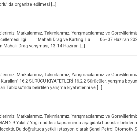
lu’ da organize edilmesi […]
erimiz, Markalarımız, Takımlarımız, Yarışmacılarımız ve Görevlilerimi
llemesi İlgi : Mahalli Drag ve Karting 1.a 06–07 Haziran 2026 t
 Mahalli Drag yarışması, 13-14 Haziran […]
erimiz, Markalarımız, Takımlarımız, Yarışmacılarımız ve Görevlilerimi
 16.2 SÜRÜCÜ KIYAFETLERİ 16.2.2 Sürücüler, yarışma boyunca 
 Tablosu”nda belirtilen yarışma kıyafetlerini ve […]
erimiz, Markalarımız, Takımlarımız, Yarışmacılarımız ve Görevlilerimi
N 2.9 Yakıt / Yağ maddesi kapsamında aşağıdaki hususlar belirlenmişt
ecektir. Bu doğrultuda yetkili istasyon olarak Şanal Petrol Otomotiv S