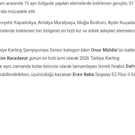
leri arasında 10 ayrı bölgede yapılan elemelerde belirlenen gençler, 01
ında mücadele etti.
 Nevşehir Kapadokya, Antalya Muratpaşa, Muğla Bodrum, Aydın Kuşadas
lerde belirlenen her bölgenin en hızlı kız ve erkek adayları elemelerd
ye Karting Şampiyonası Senior kategori lideri
Onur Müldür
‘ün katıl
ahim Karadavut
günün en hızlı ismi olarak 2026 Türkiye Karting
e aynı zamanda kızlar birincisi olarak tamamlayan İzmirli finalist
Def
ödüllendirilirken, üçüncülüğü kazanan
Eren Kaba
Segway E2 Plus II S