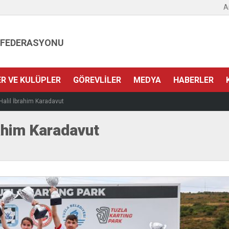
A
 FEDERASYONU
ER VE KULÜPLER
GÖREVLILER
MEDYA
HABERLER
Halil İbrahim Karadavut
ahim Karadavut