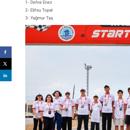
1- Defne Enez
2- Elifsu Topal
3- Yağmur Taş