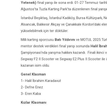
Yetenek)
final yarışı ile sona erdi. 01-27 Temmuz tarih
Ağustos’ta Tuzla Karting Park’ta düzenlenen final yarış
İstanbul Beşiktaş, İstanbul Kadıköy, Bursa Kültürpark,
Alsancak, Balıkesir Akçay ve Çanakkale Kordon’daki eleme
yükselebilmek için ter döktüler.
Milli karting sporcusu
Batı Yıldırım
ve MOTUL 2025 Türki
mentor destek verdikleri final yarışı sonunda
Halil İbr
Şampiyonası’nda yarışma hakkını kazandı. Finali ikinci v
Segway F2 II Scooter ve Segway E2 Plus II Scooter ile 
kazanan isim oldu.
Genel Klasman
1- Halil İbrahim Karadavut
2- Defne Enez
3- Eren Kaba
Kızlar Klasmanı