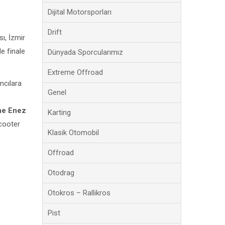
Dijital Motorsporları
Drift
ı, İzmir
e finale
Dünyada Sporcularımız
Extreme Offroad
ımcılara
Genel
ne Enez
Karting
cooter
Klasik Otomobil
Offroad
Otodrag
Otokros – Rallikros
Pist