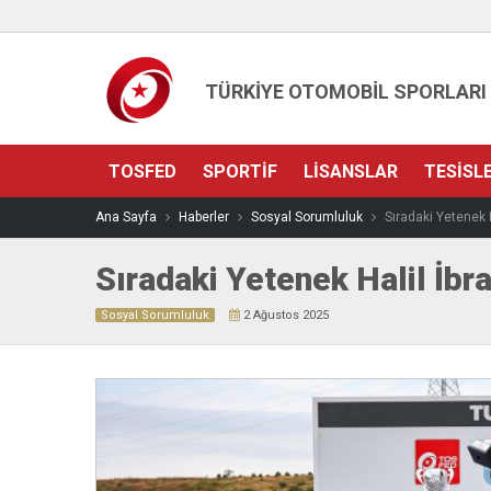
TÜRKİYE OTOMOBİL SPORLARI
TOSFED
SPORTIF
LISANSLAR
TESISL
Ana Sayfa
Haberler
Sosyal Sorumluluk
Sıradaki Yetenek 
Sıradaki Yetenek Halil İbr
Sosyal Sorumluluk
2 Ağustos 2025