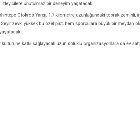
r izleyicilere unutulmaz bir deneyim yaşatacak.
ntepe Otokros Yarışı, 1.7 kilometre uzunluğundaki toprak zeminli, ini
cak. Seyir zevki yüksek bu özel pist, hem sporculara büyük bir meydan 
 yaşatacak.
 kültürüne katkı sağlayacak uzun soluklu organizasyonlara da ev sahi