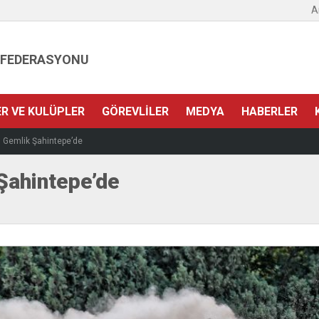
A
 FEDERASYONU
ER VE KULÜPLER
GÖREVLILER
MEDYA
HABERLER
 Gemlik Şahintepe’de
Şahintepe’de