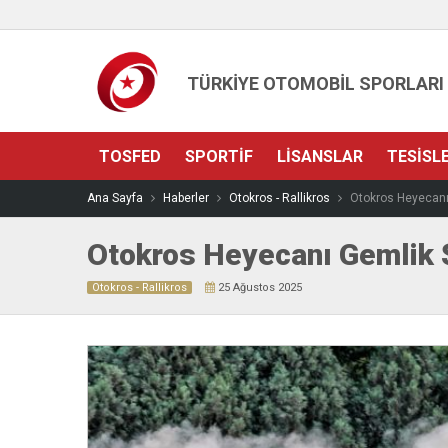
TÜRKİYE OTOMOBİL SPORLARI
TOSFED
SPORTIF
LISANSLAR
TESISL
Ana Sayfa
Haberler
Otokros - Rallikros
Otokros Heyecanı
Otokros Heyecanı Gemlik 
Otokros - Rallikros
25 Ağustos 2025