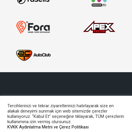
Tercihlerinizi ve tekrar ziyaretlerinizi hatırlayarak size en
alakalı deneyimi sunmak için web sitemizde çerezler
Copyright © 2017, Türkiye Otomobil Sporları Federasyonu
kullanıyoruz. "Kabul Et" seçeneğine tıklayarak, TÜM çerezlerin
Bu site içeriğinin her türlü hakkı TOSFED’e aittir. İzinsiz kullanılamaz.
kullanımına izin vermiş olursunuz.
KVKK Aydınlatma Metni ve Çerez Politikası