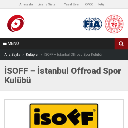
Anasayfa
Lisans Sistemi
Yasal Uyarı
KVKK
İletişim
MENÜ
Ana Sayfa
Kulüpler
İSOFF – İstanbul Offroad Spor Kulübü
İSOFF – İstanbul Offroad Spor
Kulübü