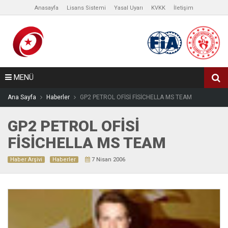
Anasayfa
Lisans Sistemi
Yasal Uyarı
KVKK
İletişim
MENÜ
Ana Sayfa
Haberler
GP2 PETROL OFİSİ FİSİCHELLA MS TEAM
GP2 PETROL OFİSİ
FİSİCHELLA MS TEAM
Haber Arşivi
Haberler
7 Nisan 2006