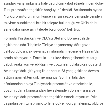
ayındaki yarışı imkansız hale getirdiğini kabul etmelerinden dolayı
Türk promotöre teşekkür borçluyuz.” denildi. Açıklamada ayrıca
“Türk promotörün, mümkünse yarışın sezon içerisinde yeniden
takvime alınabilmesi için bir talepte bulunduğu ve Çin’in de bu
sene daha önce aynı talepte bulunduğu” belirtildi.
Formula 1’in Başkanı ve CEO’su Stefano Domenicali de
açıklamasında “Hepimiz Türkiye’de yarışmayı dört gözle
bekliyorduk, ancak seyahat sınırlamaları nedeniyle Haziran’da
orada olamıyoruz. Formula 1, bir kez daha gelişmelere karşı
çabuk reaksiyon verebildiğini ve çözümler bulabildiğini gösterdi.
Avusturya’daki çift yarış ile sezonun 23 yarış şeklinde devam
ettiğini görmekten çok memnunuz. Son haftalardaki
eforlarından dolayı Türkiye’deki promotör ve otoriteler ile,
çözüm bulma konusundaki heveslerinden dolayı Fransa ve
Avusturya’daki promotörlere teşekkür etmek istiyorum. Yılın
başından beri tüm promotörlerle çok iyi görüşmelerimiz oldu ve