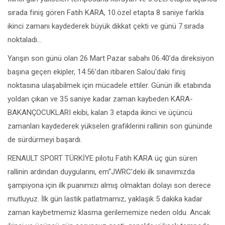
sırada finiş gören Fatih KARA, 10.özel etapta 8 saniye farkla
ikinci zamanı kaydederek büyük dikkat çekti ve günü 7.sırada
noktaladı…
Yarışın son günü olan 26 Mart Pazar sabahı 06.40’da direksiyon
başına geçen ekipler, 14.56’dan itibaren Salou’daki finiş
noktasına ulaşabilmek için mücadele ettiler. Günün ilk etabında
yoldan çıkan ve 35 saniye kadar zaman kaybeden KARA-
BAKANÇOCUKLARI ekibi, kalan 3 etapda ikinci ve üçüncü
zamanları kaydederek yükselen grafiklerini rallinin son gününde
de sürdürmeyi başardı.
RENAULT SPORT TÜRKİYE pilotu Fatih KARA üç gün süren
rallinin ardından duygularını, em“JWRC’deki ilk sınavımızda
şampiyona için ilk puanımızı almış olmaktan dolayı son derece
mutluyuz. İlk gün lastik patlatmamız, yaklaşık 5 dakika kadar
zaman kaybetmemiz klasma gerilememize neden oldu. Ancak