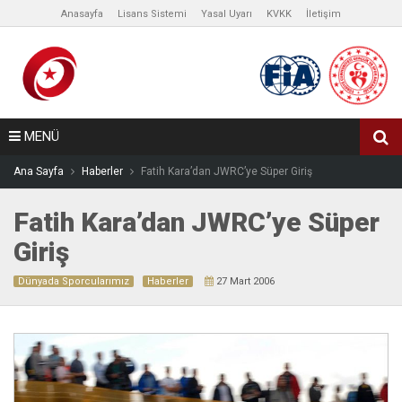
Anasayfa
Lisans Sistemi
Yasal Uyarı
KVKK
İletişim
MENÜ
Ana Sayfa
Haberler
Fatih Kara’dan JWRC’ye Süper Giriş
Fatih Kara’dan JWRC’ye Süper
Giriş
Dünyada Sporcularımız
Haberler
27 Mart 2006