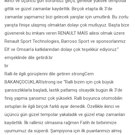
ikinci ve üçüncü gün sorunsuz geçti, genelde yüksek tempoda
gittik ve güzel zamanlar kaydettik. Birçok etapta ilk 3’de
zamanlar yapmamız bizi gelecek yarışlar için umutlırdı. Bu zorlu
yarışta finişe ulaşmış olmaktan dolayı çok mutluyuz. Başta bize
güvenerek bu imkanı veren RENAULT MAİS ailesi olmak üzere
Renault Sport Technologies, Barroso Sport ve sponsorlarımız
Elf ve Omsan’a katkılarından dolayı çok teşekkür ediyoruz.”
emşeklinde dile getirdi.br
br
Ralli ile ilgili görüşlerini dile getiren strongCem
BAKANÇOCUKLARIstrong ise “Ralli bizim için çok büyük
şanssızlıklarla başladı, lastik patlamış olsaydık bugün ilk 3’de
finiş yapma şansımız çok yüksekti. Ralli boyunca otomobilin
setupları ile ilgili birçok farklı ayar denedik. Özellikle ikinci ve
üçüncü gün güzel tempolar yakaladık ve güzel etap zamanları
kaydettik. İlk rallimiz olmasına rağmen Fatih ile birbirimize
uyumumuz da süperdi. Şampiyona için ilk puanlarımızı almış