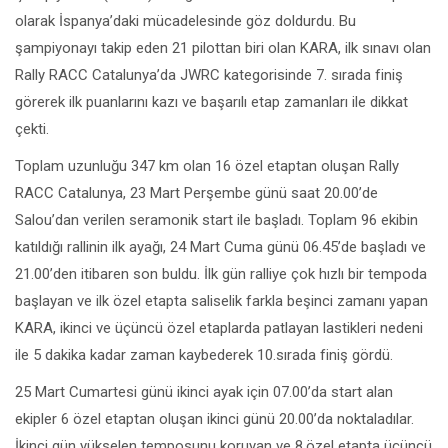
olarak İspanya’daki mücadelesinde göz doldurdu. Bu
şampiyonayı takip eden 21 pilottan biri olan KARA, ilk sınavı olan
Rally RACC Catalunya’da JWRC kategorisinde 7. sırada finiş
görerek ilk puanlarını kazı ve başarılı etap zamanları ile dikkat
çekti.
Toplam uzunluğu 347 km olan 16 özel etaptan oluşan Rally
RACC Catalunya, 23 Mart Perşembe günü saat 20.00’de
Salou’dan verilen seramonik start ile başladı. Toplam 96 ekibin
katıldığı rallinin ilk ayağı, 24 Mart Cuma günü 06.45’de başladı ve
21.00’den itibaren son buldu. İlk gün ralliye çok hızlı bir tempoda
başlayan ve ilk özel etapta saliselik farkla beşinci zamanı yapan
KARA, ikinci ve üçüncü özel etaplarda patlayan lastikleri nedeni
ile 5 dakika kadar zaman kaybederek 10.sırada finiş gördü.
25 Mart Cumartesi günü ikinci ayak için 07.00’da start alan
ekipler 6 özel etaptan oluşan ikinci günü 20.00’da noktaladılar.
İkinci gün yükselen temposunu koruyan ve 8.özel etapta üçüncü