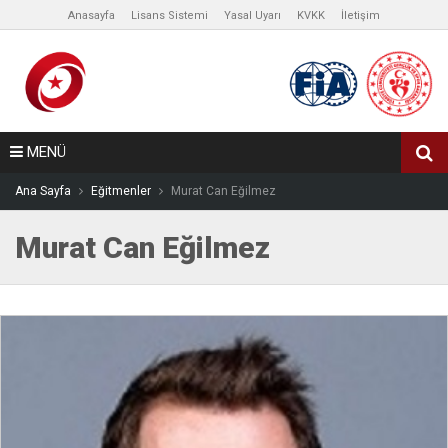
Anasayfa
Lisans Sistemi
Yasal Uyarı
KVKK
İletişim
MENÜ
Ana Sayfa
Eğitmenler
Murat Can Eğilmez
Murat Can Eğilmez