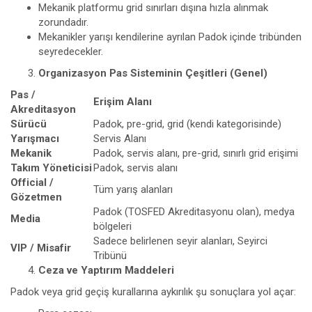
Mekanik platformu grid sınırları dışına hızla alınmak
zorundadır.
Mekanikler yarışı kendilerine ayrılan Padok içinde tribünden
seyredecekler.
Organizasyon Pas Sisteminin Çeşitleri (Genel)
Pas /
Erişim Alanı
Akreditasyon
Sürücü
Padok, pre-grid, grid (kendi kategorisinde)
Yarışmacı
Servis Alanı
Mekanik
Padok, servis alanı, pre-grid, sınırlı grid erişimi
Takım Yöneticisi
Padok, servis alanı
Official /
Tüm yarış alanları
Gözetmen
Padok (TOSFED Akreditasyonu olan), medya
Media
bölgeleri
Sadece belirlenen seyir alanları, Seyirci
VIP / Misafir
Tribünü
Ceza ve Yaptırım Maddeleri
Padok veya grid geçiş kurallarına aykırılık şu sonuçlara yol açar: