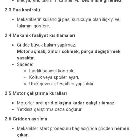
Medya, aile, takım misafirleri vb.
kesinlikle giremez
.
2.3 Pas kontrolü
Mekaniklerin kullandığı pas, sürücüyle olan ilişkiyi ve
takımını gösterir.
2.4 Mekanik faaliyet kısıtlamaları
Gridde büyük bakım yapılmaz:
Motor açmak, zincir sökmek, parça değiştirmek
yasaktır.
Sadece:
Lastik basıncı kontrolü,
Koltuk veya spoiler ayarı,
Ufak güvenlik tespitleri yapılabilir.
2.5 Motor çalıştırma kuralları
Motorlar
pre-grid çıkışına kadar çalıştırılamaz
.
Yetkisiz çalıştırma ceza doğurur.
2.6 Gridden ayrılma
Mekanikler start prosedürü başladığında gridden
hemen
çıkar
.