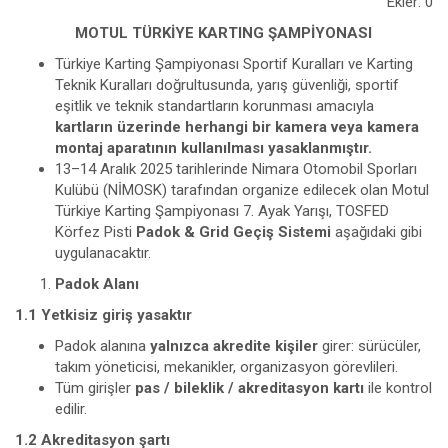
Ekler: 0
MOTUL TÜRKİYE KARTING ŞAMPİYONASI
Türkiye Karting Şampiyonası Sportif Kuralları ve Karting
Teknik Kuralları doğrultusunda, yarış güvenliği, sportif
eşitlik ve teknik standartların korunması amacıyla
kartların üzerinde herhangi bir kamera veya kamera
montaj aparatının kullanılması yasaklanmıştır.
13–14 Aralık 2025 tarihlerinde Nimara Otomobil Sporları
Kulübü (NİMOSK) tarafından organize edilecek olan Motul
Türkiye Karting Şampiyonası 7. Ayak Yarışı, TOSFED
Körfez Pisti
Padok & Grid Geçiş Sistemi
aşağıdaki gibi
uygulanacaktır.
Padok Alanı
1.1 Yetkisiz giriş yasaktır
Padok alanına
yalnızca akredite kişiler
girer: sürücüler,
takım yöneticisi, mekanikler, organizasyon görevlileri.
Tüm girişler
pas / bileklik / akreditasyon kartı
ile kontrol
edilir.
1.2 Akreditasyon şartı