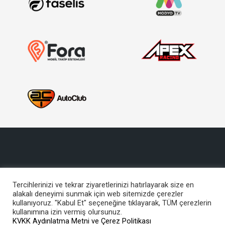
Tercihlerinizi ve tekrar ziyaretlerinizi hatırlayarak size en
alakalı deneyimi sunmak için web sitemizde çerezler
Copyright © 2017, Türkiye Otomobil Sporları Federasyonu
kullanıyoruz. "Kabul Et" seçeneğine tıklayarak, TÜM çerezlerin
Bu site içeriğinin her türlü hakkı TOSFED’e aittir. İzinsiz kullanılamaz.
kullanımına izin vermiş olursunuz.
KVKK Aydınlatma Metni ve Çerez Politikası