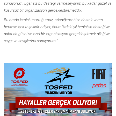
sunuyorum. Eğer siz bu desteği vermeseydiniz, bu kadar güzel ve
kusursuz bir organizasyon gerçekleştiremezdik.
Bu arada ismini unuttuğumuz, atladığımız bize destek veren
herkese çok teşekkür ediyor, önümüzdeki yıl hepinizin desteğiyle
daha da güzel ve özel bir organizasyon gerçekleştirmek dileğiyle
saygı ve sevgilerimi sunuyorum.”