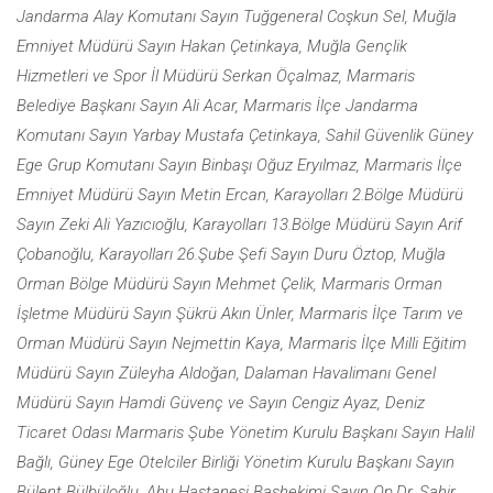
Jandarma Alay Komutanı Sayın Tuğgeneral Coşkun Sel, Muğla
Emniyet Müdürü Sayın Hakan Çetinkaya, Muğla Gençlik
Hizmetleri ve Spor İl Müdürü Serkan Öçalmaz, Marmaris
Belediye Başkanı Sayın Ali Acar, Marmaris İlçe Jandarma
Komutanı Sayın Yarbay Mustafa Çetinkaya, Sahil Güvenlik Güney
Ege Grup Komutanı Sayın Binbaşı Oğuz Eryılmaz, Marmaris İlçe
Emniyet Müdürü Sayın Metin Ercan, Karayolları 2.Bölge Müdürü
Sayın Zeki Ali Yazıcıoğlu, Karayolları 13.Bölge Müdürü Sayın Arif
Çobanoğlu, Karayolları 26.Şube Şefi Sayın Duru Öztop, Muğla
Orman Bölge Müdürü Sayın Mehmet Çelik, Marmaris Orman
İşletme Müdürü Sayın Şükrü Akın Ünler, Marmaris İlçe Tarım ve
Orman Müdürü Sayın Nejmettin Kaya, Marmaris İlçe Milli Eğitim
Müdürü Sayın Züleyha Aldoğan, Dalaman Havalimanı Genel
Müdürü Sayın Hamdi Güvenç ve Sayın Cengiz Ayaz, Deniz
Ticaret Odası Marmaris Şube Yönetim Kurulu Başkanı Sayın Halil
Bağlı, Güney Ege Otelciler Birliği Yönetim Kurulu Başkanı Sayın
Bülent Bülbüloğlu, Ahu Hastanesi Başhekimi Sayın Op.Dr. Sahir