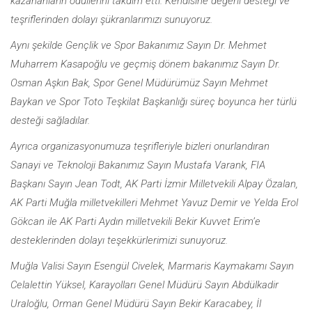
kazananların ödüllerini takdim etti. Kendisine değerli desteği ve
teşriflerinden dolayı şükranlarımızı sunuyoruz.
Aynı şekilde Gençlik ve Spor Bakanımız Sayın Dr. Mehmet
Muharrem Kasapoğlu ve geçmiş dönem bakanımız Sayın Dr.
Osman Aşkın Bak, Spor Genel Müdürümüz Sayın Mehmet
Baykan ve Spor Toto Teşkilat Başkanlığı süreç boyunca her türlü
desteği sağladılar.
Ayrıca organizasyonumuza teşrifleriyle bizleri onurlandıran
Sanayi ve Teknoloji Bakanımız Sayın Mustafa Varank​, FIA
Başkanı Sayın Jean Todt, AK Parti İzmir Milletvekili Alpay Özalan,
AK Parti Muğla milletvekilleri Mehmet Yavuz Demir ve Yelda Erol
Gökcan ile AK Parti Aydın milletvekili Bekir Kuvvet Erim’e
desteklerinden dolayı teşekkürlerimizi sunuyoruz.
Muğla Valisi Sayın Esengül Civelek, Marmaris Kaymakamı Sayın
Celalettin Yüksel, Karayolları Genel Müdürü Sayın Abdülkadir
Uraloğlu, Orman Genel Müdürü Sayın Bekir Karacabey, İl