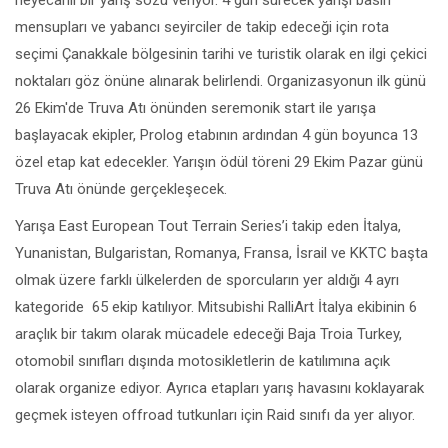
heyecanlı bir yarış sözü veriyor. 4 gün sürecek yarışı basın
mensupları ve yabancı seyirciler de takip edeceği için rota
seçimi Çanakkale bölgesinin tarihi ve turistik olarak en ilgi çekici
noktaları göz önüne alınarak belirlendi. Organizasyonun ilk günü
26 Ekim'de Truva Atı önünden seremonik start ile yarışa
başlayacak ekipler, Prolog etabının ardından 4 gün boyunca 13
özel etap kat edecekler. Yarışın ödül töreni 29 Ekim Pazar günü
Truva Atı önünde gerçekleşecek.
Yarışa East European Tout Terrain Series’i takip eden İtalya,
Yunanistan, Bulgaristan, Romanya, Fransa, İsrail ve KKTC başta
olmak üzere farklı ülkelerden de sporcuların yer aldığı 4 ayrı
kategoride 65 ekip katılıyor. Mitsubishi RalliArt İtalya ekibinin 6
araçlık bir takım olarak mücadele edeceği Baja Troia Turkey,
otomobil sınıfları dışında motosikletlerin de katılımına açık
olarak organize ediyor. Ayrıca etapları yarış havasını koklayarak
geçmek isteyen offroad tutkunları için Raid sınıfı da yer alıyor.