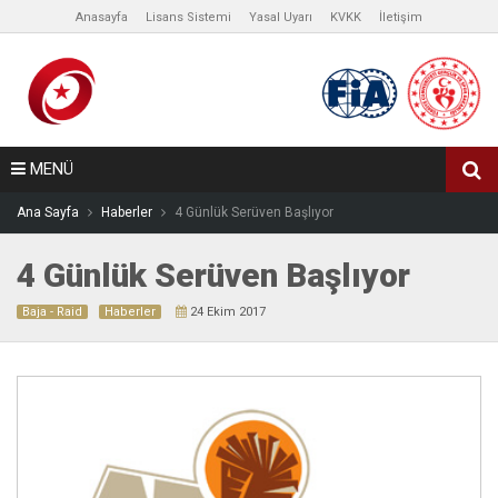
Anasayfa
Lisans Sistemi
Yasal Uyarı
KVKK
İletişim
MENÜ
Ana Sayfa
Haberler
4 Günlük Serüven Başlıyor
4 Günlük Serüven Başlıyor
Baja - Raid
Haberler
24 Ekim 2017